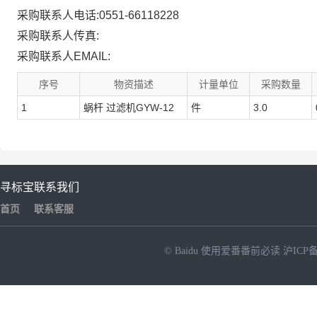
采购联系人电话:0551-66118228
采购联系人传真:
采购联系人EMAIL:
序号
物资描述
计量单位
采购数量
1
蜗杆 过滤机GYW-12
件
3.0
寻标宝
联系我们
首页
联系客服
© Baidu
使用爱番番前必读
沪ICP备
NEW
HOT