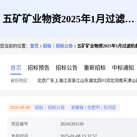
五矿矿业物资2025年1月过滤机
您当前的位置：
首页
招标｜招标公告
五矿矿业物资2025年1月过滤机
备件采购询价书(北洺河)
首页
招标预告
招标公告
重新招标
中标通知
省份地区：
北京
广东
上海
江苏
浙江
山东
湖北
四川
河北
河南
天津
山
2026-08-08
招标｜招标公告
安徽省
|
合肥市
|
包河区
项目编号
20241201120
发布时间
2025-01-08 15:32:57