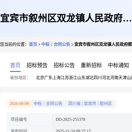
宜宾市叙州区双龙镇人民政府壁
您当前的位置：
首页
中标｜合同公告
宜宾市叙州区双龙镇人民政府壁
挂式空调机直接选定采购合同
首页
招标预告
招标公告
重新招标
中标通知
省份地区：
北京
广东
上海
江苏
浙江
山东
湖北
四川
河北
河南
天津
山
2026-08-08
中标｜合同公告
四川省
|
宜宾市
|
叙州区
项目编号
DD-2025-255378
发布时间
2025-11-24 09:27:17