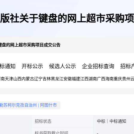
版社关于键盘的网上超市采购项
键盘的网上超市采购项目成交公告
标通知
开标公示
候选人公示
企业招标查询
招标
河南
天津
山西
内蒙古
辽宁
吉林
黑龙江
安徽
福建
江西
湖南
广西
海南
重庆
贵州
勒苏柯尔克孜自治州
|
阿图什市
招标状态
中标｜中标通知
标书获取截止时间