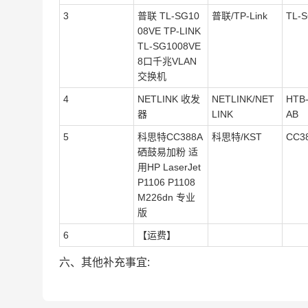
3
普联 TL-SG10
普联/TP-Link
TL-
08VE TP-LINK
TL-SG1008VE
8口千兆VLAN
交换机
4
NETLINK 收发
NETLINK/NET
HTB-
器
LINK
AB
5
科思特CC388A
科思特/KST
CC3
硒鼓易加粉 适
用HP LaserJet
P1106 P1108
M226dn 专业
版
6
【运费】
六、其他补充事宜: