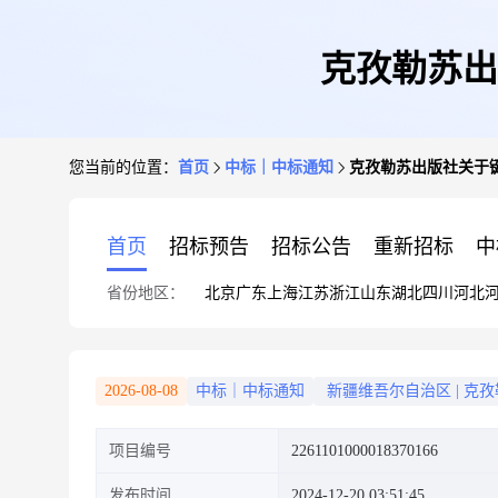
克孜勒苏出
您当前的位置：
首页
中标｜中标通知
克孜勒苏出版社关于
首页
招标预告
招标公告
重新招标
中
省份地区：
北京
广东
上海
江苏
浙江
山东
湖北
四川
河北
2026-08-08
中标｜中标通知
新疆维吾尔自治区
|
克孜
项目编号
2261101000018370166
发布时间
2024-12-20 03:51:45