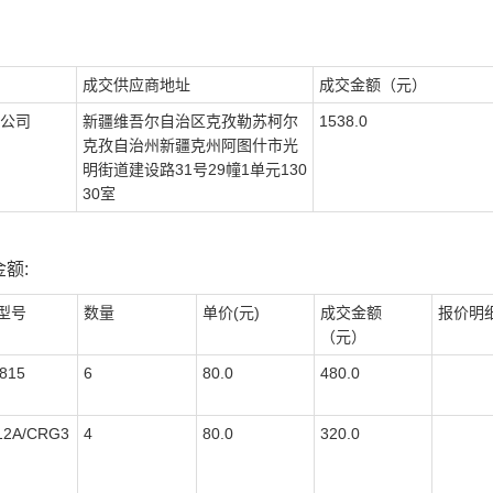
成交供应商地址
成交金额（元）
公司
新疆维吾尔自治区克孜勒苏柯尔
1538.0
克孜自治州新疆克州阿图什市光
明街道建设路31号29幢1单元130
30室
额:
型号
数量
单价(元)
成交金额
报价明
（元）
815
6
80.0
480.0
12A/CRG3
4
80.0
320.0