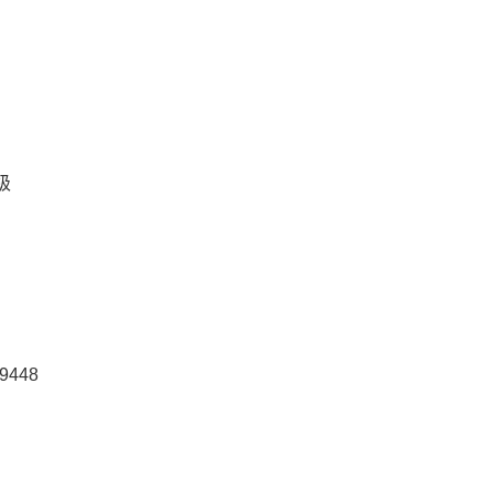
级
9448