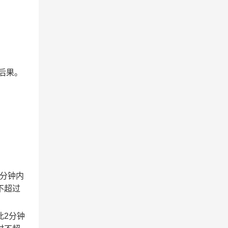
后果。
2分钟内
不超过
此2分钟