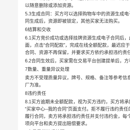
以随意删除或添加资源。
5.3生成合同：买方可以选择购物车中的资源生成
同生成后，资源即被锁定，其他买家无法购买。
6结算和交收
6.1买方竞价成功或选择挂牌资源生成电子合同后，
面，点击“合同配款”，完成在线全额配款，最迟应于
合同、资源不再保留，并要求买方依约承担违约责
6.2合同生效后，买家需在交易平台创建提单后，
7数量、重量异议处理
卖方不受理质量异议，牌号、规格、备注等参考信
厂为准。
8违约责任
8.1买方逾期未全额配款，视为买方违约，买方将
“买家中心--我的合同”页面支付。拒不履行违约
履行合同，卖方将承担违约责任并支付违约金，每个
项向平台和卖方提出赔偿要求。