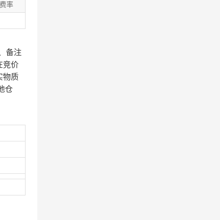
费率
、备注
在竞价
实物质
地仓