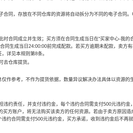
电子合同，存放在不同仓库的资源将自动拆分为不同的电子合同。
此时合同成立并生效；买方须在合同生成当日在“买家中心-我的合
合同生成当日24:00:00前完成配款。若买方逾期未配款，卖方
任，详见本规则第8条。
方可去仓库提货。
息仅作参考，不作为提货依据，数量异议解决办法具体以资源的
承担违约责任，并支付违约金，每个违约合同需支付500元违约金
责任的买方账户，将无法购买该卖方的任何资源。若由于卖方原因造
违约合同需支付500元违约金，买方承诺，收到违约金后不再