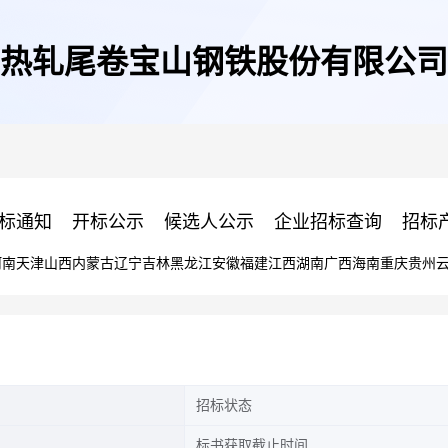
热轧尾卷宝山钢铁股份有限公司
标通知
开标公示
候选人公示
企业招标查询
招标
河南
天津
山西
内蒙古
辽宁
吉林
黑龙江
安徽
福建
江西
湖南
广西
海南
重庆
贵州
招标状态
标书获取截止时间