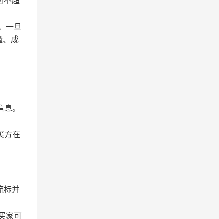
时不超
。一旦
量、成
信息。
买方在
流标并
买家可