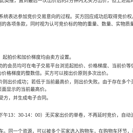
以此类推，直到最后一次出价后的2分钟内无买方出价，但上述延
易系统表达参加竞价交易意向的过程。买方回应成功后取得竞价权
则的各项条款，同时视为认可竞价标的物的重量、数量、实物质
物，起拍价和加价梯度均由卖方设置。
应成功的会员均可在电子交易平台浏览起拍价、价格梯度、当前价等
为价格梯度的整数倍。买方可以按出价原则多次出价。
最高价则出价成功；若低于当前最高价，则出价失败。由于存在多个
页面显示的当前最高价。
买受方，并生成电子合同。
0、下午13：30-14：00）无买家出价的单卷，不再延时竞价，自动
物车。同一个资源，可以被多个买家选入购物车，在购物车环节，