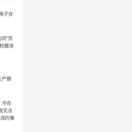
电子合
同”页
有权撤消
生产钢
，可在
成无法
就违约事