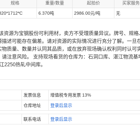
规格
重量/数量
起拍价
买家服务
820*1712*C
6.370吨
2986.00元/吨
无
、该资源为宝钢股份可利用材，卖方不受理质量异议。牌号、规格
源描述可能存在偏差。请对资源的实际情况进行充分了解。一旦
实物质量、数量并认同其品质，或在放弃现场确认权利同时认可
，请注意风险。 支持现场看货的仓库为：石洞口库、湛江物流基
江2250热轧中间库。
发票信息
增值税专用发票 13%
仓库地址
登录后显示
联系电话
登录后显示