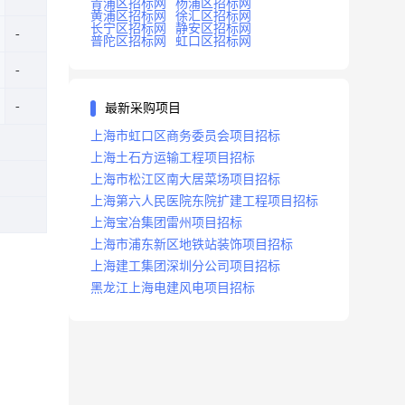
青浦区招标网
杨浦区招标网
黄浦区招标网
徐汇区招标网
长宁区招标网
静安区招标网
普陀区招标网
虹口区招标网
最新采购项目
上海市虹口区商务委员会项目招标
上海土石方运输工程项目招标
上海市松江区南大居菜场项目招标
上海第六人民医院东院扩建工程项目招标
上海宝冶集团雷州项目招标
上海市浦东新区地铁站装饰项目招标
上海建工集团深圳分公司项目招标
黑龙江上海电建风电项目招标