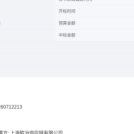
开标时间
司
预算金额
中标金额
60712213
票方: 上海欧冶供应链有限公司