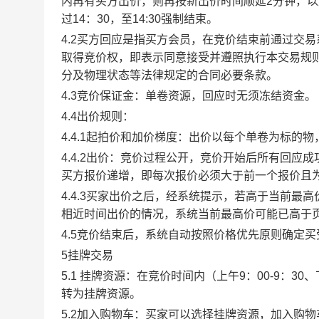
内再有买方出价，则再按新出价时间顺延2分钟，
过14：30，至14:30强制结束。
4.2买方回应是指买方会员，在竞价结束前通过交
取得竞价权，即表示同意接受并遵照执行本交易规
分及物理状态等法律规定的合同必要条款。
4.3竞价保证金：单卷资源，回应时无须冻结资金。
4.4出价规则：
4.4.1起拍价和加价梯度：出价以每个单卷为标的
4.4.2出价：竞价过程公开，竞价开始后所有回
买方报价递增，即每次报价必须大于前一个报价且
4.4.3买家出价之后，经系统提示，若高于当前
相近时间出价的情况，系统当前最高价可能已高于
4.5竞价结束后，系统自动按照价格优先原则确定
5挂牌交易
5.1 挂牌资源：在竞价时间内（上午9：00-9：3
转为挂牌资源。
5.2加入购物车：买家可以选择挂牌资源，加入购