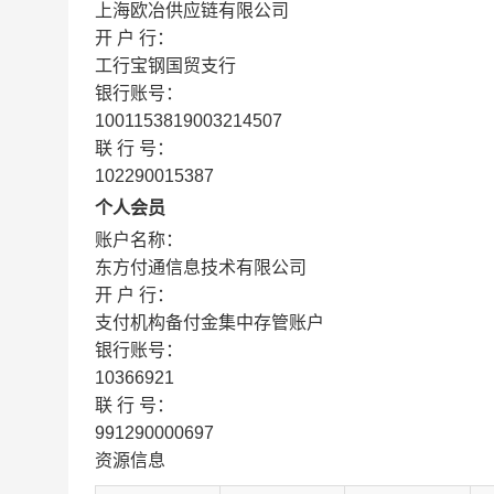
上海欧冶供应链有限公司
开 户 行：
工行宝钢国贸支行
银行账号：
1001153819003214507
联 行 号：
102290015387
个人会员
账户名称：
东方付通信息技术有限公司
开 户 行：
支付机构备付金集中存管账户
银行账号：
10366921
联 行 号：
991290000697
资源信息