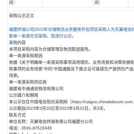
间：
间：
采购公示正文
福建终端公司
2023
年仓储物流业务整体外包项目采购人为天翼电信
取单一来源方式采购，现进行公示。
采购内容
本项目采购内容为仓储管理及物流配送服务。
单一来源采购原因
依据《关于明确单一来源采购事项适用情形、业务场景和决策依据
购事项的业务场景”中的“中国通服及下属企业可直接生产提供的产
场景。
单一来源采购供应商
福建省中通通信物流有限公司
公示媒介和期限
本公示仅在中国电信阳光采购网（
https://caigou.chinatelecom.c
公示期自
2023
年
3
月
20
日至
2023
年
3
月
22
日，共
3
天。
联系方式
单位名称：天翼电信终端有限公司福建分公司
电话：
0591-87519349