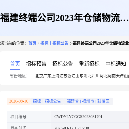
福建终端公司2023年仓储物流业
您当前的位置：
首页
招标｜招标公告
福建终端公司2023年仓储物
务整体外包项目单一来源采购公
首页
招标预告
招标公告
重新招标
中标通知
省份地区：
北京
广东
上海
江苏
浙江
山东
湖北
四川
河北
河南
天津
山
示
2026-08-10
招标｜招标公告
福建省
|
福州市
|
鼓楼区
项目编号
CWDYLYCGGS2023031701
发布时间
2023-03-17 15:16:30