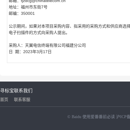
邮箱：
fjzdcg@chinatelecom.cn
地址：福州市东街
7
号
邮编：
350001
公示期间，如果对本项目采购内容、拟采用的采购方式和供应商选
电子扫描件的方式向采购人提出。
采购人：天翼电信终端有限公司福建分公司
日
期：
2023
年
3
月
17
日
寻标宝
联系我们
首页
联系客服
© Baidu
使用爱番番前必读
沪ICP备