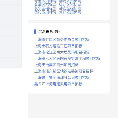
青浦区招标网
杨浦区招标网
黄浦区招标网
徐汇区招标网
长宁区招标网
静安区招标网
普陀区招标网
虹口区招标网
最新采购项目
上海市虹口区商务委员会项目招标
上海土石方运输工程项目招标
上海市松江区南大居菜场项目招标
上海第六人民医院东院扩建工程项目招标
上海宝冶集团雷州项目招标
上海市浦东新区地铁站装饰项目招标
上海建工集团深圳分公司项目招标
黑龙江上海电建风电项目招标