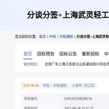
分谈分签+上海武灵轻工
您当前的位置：
首页
中标｜中标通知
分谈分签+上海武灵轻
首页
招标预告
招标公告
重新招标
中
省份地区：
北京
广东
上海
江苏
浙江
山东
湖北
四川
河北
2026-08-06
中标｜中标通知
上海市
|
松江区
项目编号
XJJG202508280156
发布时间
2025-08-28 10:37:32