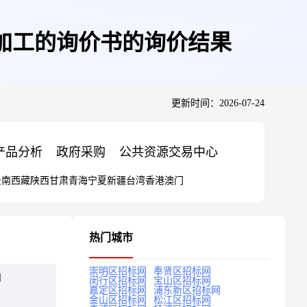
件加工的询价书的询价结果
更新时间：2026-07-24
产品分析
政府采购
公共资源交易中心
云南
西藏
陕西
甘肃
青海
宁夏
新疆
台湾
香港
澳门
热门城市
崇明区招标网
奉贤区招标网
知
闵行区招标网
宝山区招标网
嘉定区招标网
浦东新区招标网
金山区招标网
松江区招标网