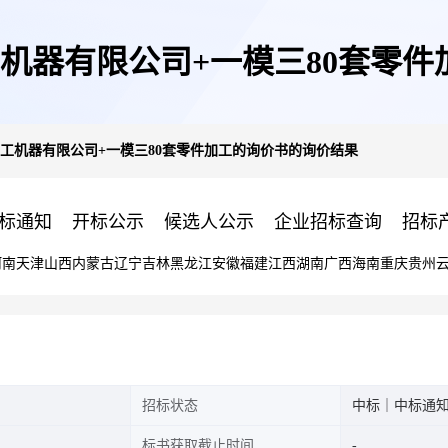
机器有限公司+一模三80套零
工机器有限公司+一模三80套零件加工的询价书的询价结果
标通知
开标公示
候选人公示
企业招标查询
招标
河南
天津
山西
内蒙古
辽宁
吉林
黑龙江
安徽
福建
江西
湖南
广西
海南
重庆
贵州
招标状态
中标｜中标通
标书获取截止时间