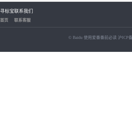
寻标宝
联系我们
首页
联系客服
© Baidu
使用爱番番前必读
沪ICP备
NEW
HOT
暂时没有搜索结果…