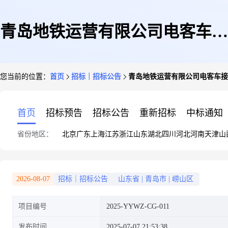
青岛地铁运营有限公司电客车接
您当前的位置：
首页
招标｜招标公告
青岛地铁运营有限公司电客车接
地装置备件询价采购二次公告
首页
招标预告
招标公告
重新招标
中标通知
省份地区：
北京
广东
上海
江苏
浙江
山东
湖北
四川
河北
河南
天津
山
2026-08-07
招标｜招标公告
山东省
|
青岛市
|
崂山区
项目编号
2025-YYWZ-CG-011
发布时间
2025-07-07 21:53:38