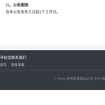
八、公告期限:
自本公告发布之日起1个工作日。
寻标宝
联系我们
首页
联系客服
© Baidu
使用爱番番前必读
沪ICP备
NEW
HOT