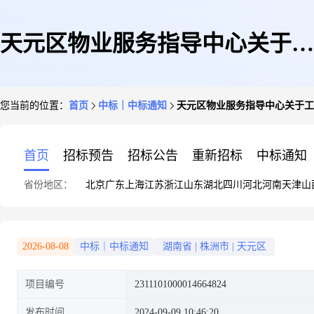
天元区物业服务指导中心关于工
您当前的位置：
首页
中标｜中标通知
天元区物业服务指导中心关于工
程监理服务的网上超市采购项目
首页
招标预告
招标公告
重新招标
中标通知
省份地区：
北京
广东
上海
江苏
浙江
山东
湖北
四川
河北
河南
天津
山
成交公告
2026-08-08
中标｜中标通知
湖南省
|
株洲市
|
天元区
项目编号
2311101000014664824
发布时间
2024-09-09 10:46:20