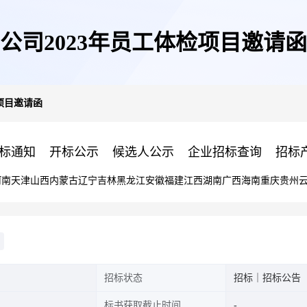
公司2023年员工体检项目邀请函
检项目邀请函
标通知
开标公示
候选人公示
企业招标查询
招标
河南
天津
山西
内蒙古
辽宁
吉林
黑龙江
安徽
福建
江西
湖南
广西
海南
重庆
贵州
招标状态
招标｜招标公告
标书获取截止时间