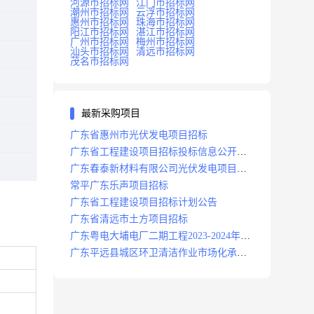
河源市招标网
江门市招标网
潮州市招标网
云浮市招标网
惠州市招标网
珠海市招标网
阳江市招标网
湛江市招标网
广州市招标网
梅州市招标网
汕头市招标网
清远市招标网
茂名市招标网
最新采购项目
广东省惠州市光伏发电项目招标
广东省工程建设项目招标投标信息公开目
录
广东春泰新材料有限公司光伏发电项目招
标
常平广东乐声项目招标
广东省工程建设项目招标计划公告
广东省清远市土方项目招标
广东粤电大埔电厂二期工程2023-2024年度
安保服务项目招标公告
广东平远县城区环卫清洁作业市场化承包
项目招标中标候选人公示