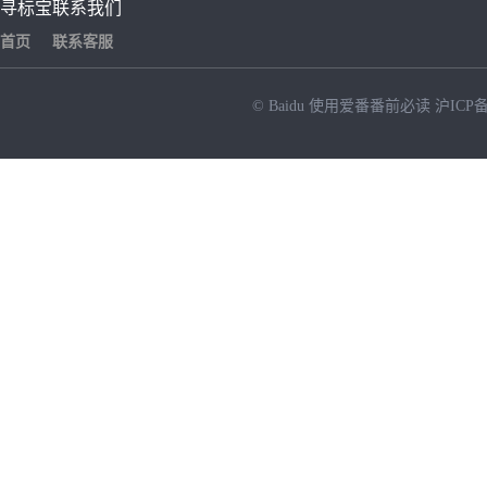
寻标宝
联系我们
首页
联系客服
© Baidu
使用爱番番前必读
沪ICP备
NEW
HOT
暂时没有搜索结果…