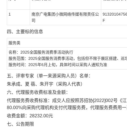
1
南京广电集团小微网络传媒有限责任公
9132010475
司
F
四、主要标的信息
服务类
名称：
2025
全国服务消费季活动执行
服务范围：
2025
全国服务消费季活动，包括但不限于展区搭建、巡
服务时间：
2025
年
6
月上旬，具体时间以采购人通知为准
五、评审专家（单一来源采购人员）名单：
朱承成、夏 蓓、朱开宇（采购人代表）
六、代理服务收费标准及金额：
代理服务费收费标准：成交人应按照苏招协
[2022]002
号《江
80.00%
向采购代理机构支付代理服务费，代理服务费费用一
收费金额：28232.00元
七、公告期限