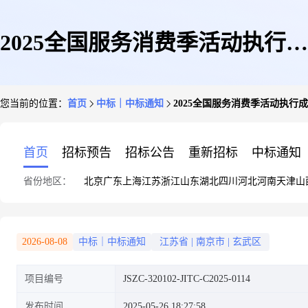
2025全国服务消费季活动执行成
您当前的位置：
首页
中标｜中标通知
2025全国服务消费季活动执行
交公告
首页
招标预告
招标公告
重新招标
中标通知
省份地区：
北京
广东
上海
江苏
浙江
山东
湖北
四川
河北
河南
天津
山
2026-08-08
中标｜中标通知
江苏省
|
南京市
|
玄武区
项目编号
JSZC-320102-JITC-C2025-0114
发布时间
2025-05-26 18:27:58