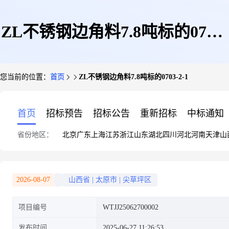
ZL不锈钢边角料7.8吨标的0703-
您当前的位置：
首页
ZL不锈钢边角料7.8吨标的0703-2-1
2-1
首页
招标预告
招标公告
重新招标
中标通知
省份地区：
北京
广东
上海
江苏
浙江
山东
湖北
四川
河北
河南
天津
山
2026-08-07
山西省
|
太原市
|
尖草坪区
项目编号
WTJJ25062700002
发布时间
2025-06-27 11:26:53