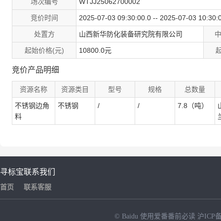
场次编号
WTJJ25062700002
竞价时间
2025-07-03 09:30:00.0 -- 2025-07-03 10:30:
处置方
山西新华防化装备研究院有限公司
起始价格(元)
10800.0元
竞价产品明细
资源名称
资源类目
型号
规格
总数量
不锈钢边角
不锈钢
/
/
7.8（吨）
料
寻标宝
联系我们
首页
联系客服
© Baidu
使用爱番番前必读
沪ICP备