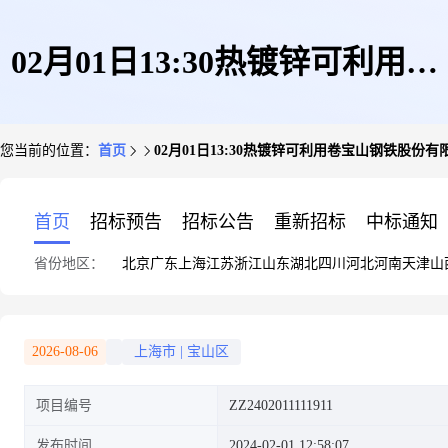
02月01日13:30热镀锌可利用卷
您当前的位置：
首页
02月01日13:30热镀锌可利用卷宝山钢铁股份有
宝山钢铁股份有限公司
首页
招标预告
招标公告
重新招标
中标通知
省份地区：
北京
广东
上海
江苏
浙江
山东
湖北
四川
河北
河南
天津
山
2026-08-06
上海市
|
宝山区
项目编号
ZZ2402011111911
发布时间
2024-02-01 12:58:07