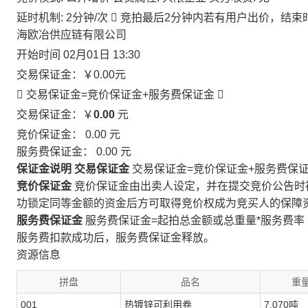
延时机制: 2分钟/次

竞拍最后2分钟内若有用户出价，结束
海欧冶供应链有限公司
开始时间
02月01日 13:30
交易保证金：
￥0.00
元
 交易保证金=竞价保证金+服务费保证金

交易保证金：￥
0.00
元
竞价保证金：
0.00
元
服务费保证金：
0.00
元
保证金说明
交易保证金
交易保证金=竞价保证金+服务费保
竞价保证金
竞价保证金由出卖人设定，并在提交竞价公告时
功锁定同等金额的资金后方可取得竞价权成为竞买人的保障
服务费保证金
服务费保证金=起拍总金额或总重量*服务费率
服务费扣款成功后，服务费保证金释放。
资源信息
拼盘
品名
重量
001
热镀锌可利用卷
7.070吨