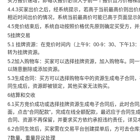
买方报价递增，即每次报价必须大于前一个报价且为价格梯
4.4.3买家出价之后，经系统提示，若高于当前最高价则
相近时间出价的情况，系统当前最高价可能已高于页面显示
4.5竞价结束后，系统自动按照价格优先原则确定买受方，
5挂牌交易
5.1 挂牌资源：在竞价时间内（上午9：00-9：30、下午1
转为挂牌资源。
5.2加入购物车：买家可以选择挂牌资源，加入购物车。同
以随意删除或添加资源。
5.3生成合同：买方可以选择购物车中的资源生成电子合同
同生成后，资源即被锁定，其他买家无法购买。
6结算和交收
6.1买方竞价成功或选择挂牌资源生成电子合同后，此时合同
面，点击“合同配款”，完成在线全额配款，最迟应于合同生成当
合同、资源不再保留，并要求买方依约承担违约责任，详见
6.2合同生效后，买家需在交易平台创建提单后，方可去仓
7数量、重量异议处理