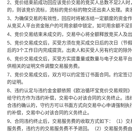
2、竞价结束前成功回应该竞价交易的竞买人总数不足2人
的，则该竞价流标，流标的竞价标的物交还出卖人处理。卖
3、为确保交易的有效性，回应时将被冻结一定额度的资金
从竞买人平台资金账户的可用余额中锁定，如可用余额不足
4、竞价交易结束未成交的，交易中心将全额释放竞买人及
5、竞价交易成交后，买受方须在竞买成交日后的次日（节假
后的3个工作日内完成提货。出卖人和买受人另有约定的除
6、竞价交易成交后，买受方实提重量或数量与电子交易平
供相关的证明文件调整交易服务费。
7、竞价交易成交后，双方可以约定签订书面合同。约定签
的证明。
8、违约认定与违约金金额依照《欧冶循环宝竞价交易规则
给守约方作为违约补偿，交易中心对该合同的义务终止。违
合违约确认的，守约方可以书面方式向交易中心申请强制执
约补偿，交易中心对该合同的义务终止。
9、合同违约终止后，交易服务费的收取方式如下：（1）
服务费，违约方的交易服务费不予退回。（2）交易服务费