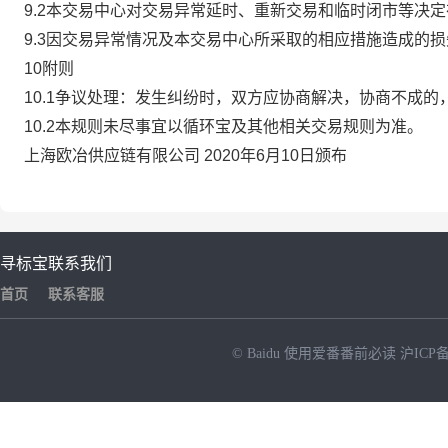
9.2本交易中心对交易异常延时、重新交易和临时闭市等决
9.3因交易异常情况及本交易中心所采取的相应措施造成的
10附则
10.1争议处理：发生纠纷时，双方应协商解决，协商不成
10.2本规则未尽事宜以循环宝及其他相关交易规则为准。
上海欧冶供应链有限公司 2020年6月10日颁布
寻标宝
联系我们
首页
联系客服
© Baidu
使用爱番番前必读
沪ICP备
NEW
HOT