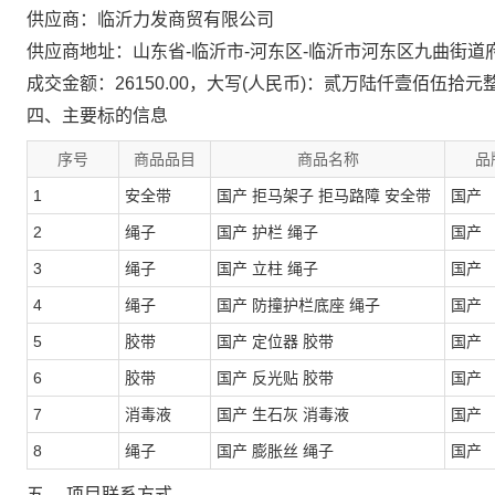
供应商：临沂力发商贸有限公司
供应商地址：山东省-临沂市-河东区-临沂市河东区九曲街
成交金额：26150.00，大写(人民币)：贰万陆仟壹佰伍拾元
四、主要标的信息
序号
商品品目
商品名称
品
1
安全带
国产 拒马架子 拒马路障 安全带
国产
2
绳子
国产 护栏 绳子
国产
3
绳子
国产 立柱 绳子
国产
4
绳子
国产 防撞护栏底座 绳子
国产
5
胶带
国产 定位器 胶带
国产
6
胶带
国产 反光贴 胶带
国产
7
消毒液
国产 生石灰 消毒液
国产
8
绳子
国产 膨胀丝 绳子
国产
五、 项目联系方式