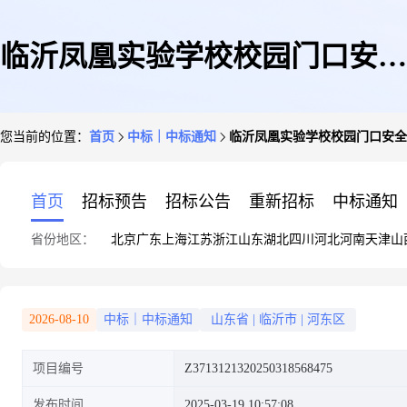
临沂凤凰实验学校校园门口安全
您当前的位置：
首页
中标｜中标通知
临沂凤凰实验学校校园门口安全
护栏网上商城超市直购成交结果
首页
招标预告
招标公告
重新招标
中标通知
省份地区：
北京
广东
上海
江苏
浙江
山东
湖北
四川
河北
河南
天津
山
公告
2026-08-10
中标｜中标通知
山东省
|
临沂市
|
河东区
项目编号
Z3713121320250318568475
发布时间
2025-03-19 10:57:08