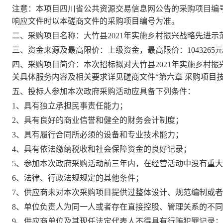
注意：本项目
四川省公共资源交易信息网
公告的采购项目编
响应文件时以本磋商文件的采购项目编号为准。
二、采购项目名称：
大竹县
2021年实施乡村振兴战略先进
三、
资金来源
及最高限价
：上级资金
，最高限价
：
1043265元
四、采购项目简介：本次招标拟对
大竹县
2021年实施乡村
关具体服务内容及相关要求详见磋商文件
“第六章 采购项目
五、投标人参加本次政府采购活动应具备下列条件：
1、具有独立承担民事责任能力；
2、具有良好的商业信誉和健全的财务会计制度；
3、具有履行合同所必须的设备和专业技术能力；
4、具有依法缴纳税收和社会保障资金的良好记录；
5、参加本次政府采购活动前三年内，在经营活动中没有重
6、法律、行政法规规定的其他条件；
7、供应商未对本次采购项目提供过整体设计、规范编制或
8、单位负责人为同一人或者存在直接控股、管理关系的不
9、供应商单位及其现任法定代表人不得具有行贿犯罪记录；