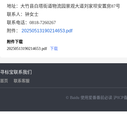
地址：大竹县白塔街道物流园景观大道刘家坝安置房
87号
联系人：钟女士
联系电话：
0818-7260267
附件：
20250513190214653.pdf
附件下载
20250513190214653.pdf
下载
寻标宝
联系我们
首页
联系客服
© Baidu
使用爱番番前必读
沪ICP备
NEW
HOT