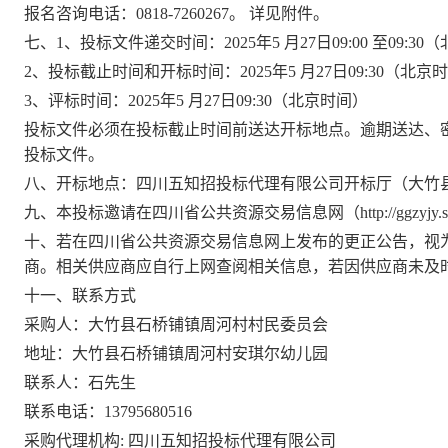
报名咨询电话：
0818-7260267
。
详见附件。
七、
1、
投标文件递交时间：
202
5
年
5
月
27
日
09:00 至09:
2、投标截止时间和开标时间：202
5
年
5
月
27
日
09:30（北京
3、评标时间：202
5
年
5
月
27
日
09:30（北京时间）
投标文件必须在投标截止时间前送达开标地点。逾期送达、
投标文件。
八、开标地点：
四川五知招投标代理有限公司
开标厅（
大竹
九、本投标邀请在
四川省公共资源交易信息网（
http://ggzyjy
十、若在
四川省公共资源交易信息网
上发布的更正公告，视
商。相关供应商应自行上网查阅相关信息，若因供应商未及
十一、联系方式
采购人：
大竹县石桥铺镇周河村村民委员会
地址：大竹县石桥铺镇周河村安琪尔幼儿园
联系人：
石先生
联系电话：
13795680516
采购代理机构
: 四川五知招投标代理有限公司