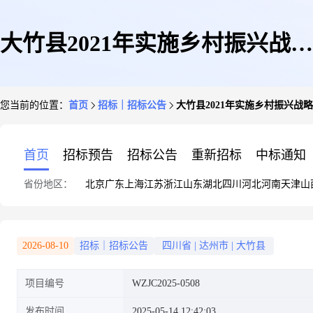
大竹县2021年实施乡村振兴战略
您当前的位置：
首页
招标｜招标公告
大竹县2021年实施乡村振兴
先进示范村石桥铺镇周河村道路
首页
招标预告
招标公告
重新招标
中标通知
省份地区：
北京
广东
上海
江苏
浙江
山东
湖北
四川
河北
河南
天津
山
建设项目招标公告
2026-08-10
招标｜招标公告
四川省
|
达州市
|
大竹县
项目编号
WZJC2025-0508
发布时间
2025-05-14 12:42:03