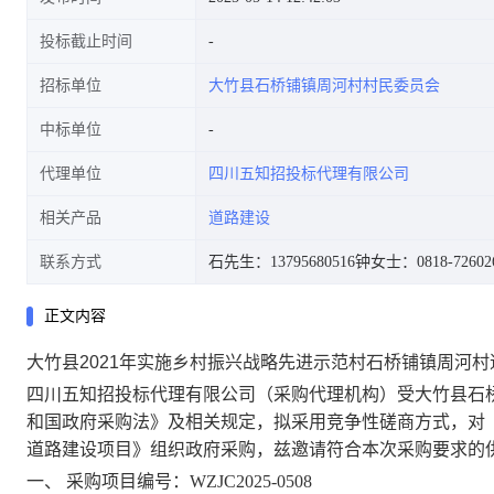
投标截止时间
招标单位
大竹县石桥铺镇周河村村民委员会
中标单位
代理单位
四川五知招投标代理有限公司
相关产品
道路建设
联系方式
石先生：13795680516
钟女士：0818-72602
正文内容
大竹县2021年实施乡村振兴战略先进示范村石桥铺镇周河
四川五知招投标代理有限公司
（采购代理机构）受
大竹县石
和国政府采购法》及相关规定，拟采用竞争性磋商方式，对
道路建设项目
》组织政府采购，兹邀请符合本次采购要求的
一、
采购项目编号：
WZJC202
5-0508