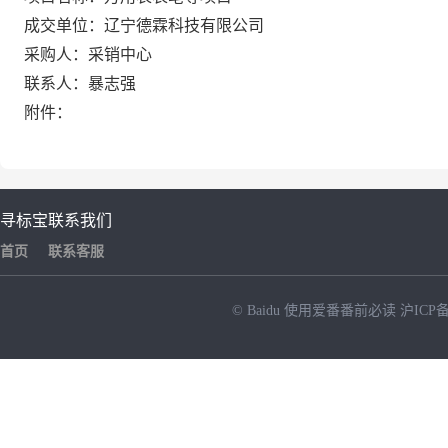
成交单位：辽宁德霖科技有限公司
采购人：采销中心
联系人：暴志强
附件：
寻标宝
联系我们
首页
联系客服
© Baidu
使用爱番番前必读
沪ICP备
NEW
HOT