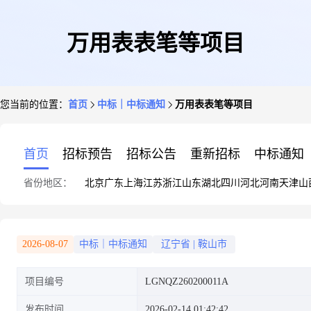
万用表表笔等项目
您当前的位置：
首页
中标｜中标通知
万用表表笔等项目
首页
招标预告
招标公告
重新招标
中标通知
省份地区：
北京
广东
上海
江苏
浙江
山东
湖北
四川
河北
河南
天津
山
2026-08-07
中标｜中标通知
辽宁省
|
鞍山市
项目编号
LGNQZ260200011A
发布时间
2026-02-14 01:42:42