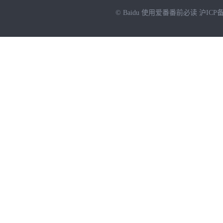
© Baidu
使用爱番番前必读
沪ICP备
NEW
HOT
暂时没有搜索结果…