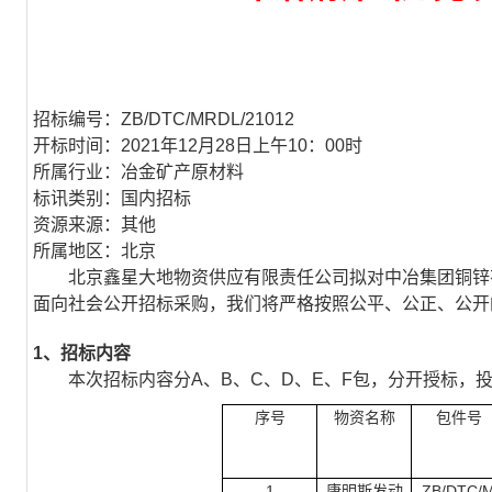
招标编号：ZB/DTC/MRDL/
210
1
2
开标时间
：202
1
年1
2
月
28
日上午
10：00时
所属行业：冶金
矿产原材料
标讯类别：国内招标
资源来源：其他
所属地区：北京
北京鑫星大地物资供应有限责任公司拟对
中冶集团铜锌
面向社会公开招标采购，我们将严格按照公平、公正
、
公开
1
、招标
内容
本次招标内容分A、
B
、C、D、E、F包，分开授标，
序号
物资名称
包件号
1
康明斯发动
ZB/DTC/