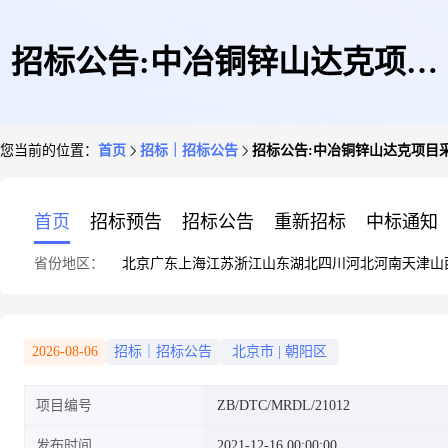
招标公告:中冶铜锌山达克项目
您当前的位置：
首页
招标｜招标公告
招标公告:中冶铜锌山达克项目采矿
采矿场TR100X和DM100矿车配
首页
招标预告
招标公告
重新招标
中标通知
省份地区：
北京
广东
上海
江苏
浙江
山东
湖北
四川
河北
河南
天津
山
件
2026-08-06
招标｜招标公告
北京市
|
朝阳区
项目编号
ZB/DTC/MRDL/21012
发布时间
2021-12-16 00:00:00