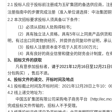
2.1
投标人应于投标前注册成为五矿集团的备选供应商，注
注册指南中的步骤完成注册（准入单位请选择：中冶集团铜
2
.2
本次招标要求投标人须具备以下条件：
（1）必须从招标人处购得标书；
（2）
具有独立法人资格，
具有5年以上同类
产品供货和
明
，
有过出口同类物资经历，并提供合同复印件证明，
承认
（3）
投标人
注册资本金不低于人民币100万元；
（4）具有良好的商业信誉和健全的财务会计制度，在
3
、
招标文件
的获取
凡有意参加投标者
，
请
于
2021
年1
2月16日
至1
2月21
日
分包购买），
售后不退
。
4、
投标文件的递交
、开标时间及地点
4.1
投标截止时间及开标时间：2021年
1
2月28日
上午
10：0
4.2
线上递交地址为：
中国五矿集团有限公司采购电子商务平台（http://ec
完成投标文件传输的，招标人不予受理。