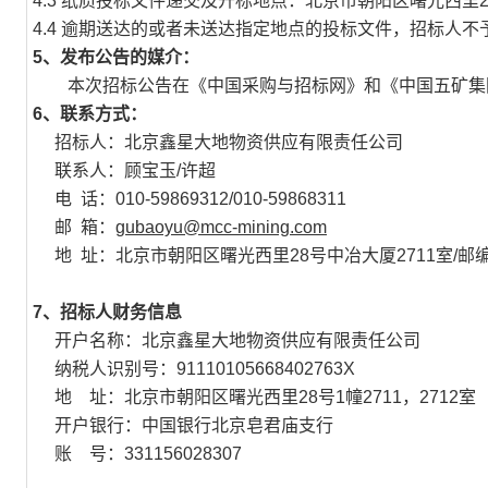
4
.
3
纸质投标文件递交及
开标地点：
北京市朝阳区曙光西里
4
.4
逾期送达的或者未送达指定地点的投标文件，招标人不
5、
发布公告的媒介：
本次
招标
公告在《中国
采购与
招标网》
和《
中国五矿集
6、
联系方式
：
招标人：北京鑫星大地物资供应有限责任公司
联系人：
顾宝玉
/许超
电
话：010-59869
312
/010-59868311
邮 箱：
gubaoyu@mcc-mining.com
地
址：北京市朝阳区曙光西里28号中冶大厦2
711
室/邮编
7、
招标人财务信息
开户名称：北京鑫星大地物资供应有限责任公司
纳税人识别号：91110105668402763X
地
址：北京市朝阳区曙光西里28号1幢2711
，
2712室
开户银行：中国银行北京皂君庙支行
账
号：
331156028307