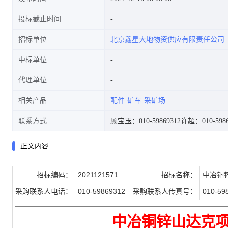
投标截止时间
招标单位
北京鑫星大地物资供应有限责任公司
中标单位
代理单位
相关产品
配件
矿车
采矿场
联系方式
顾宝玉：010-59869312
许超：010-5986
正文内容
招标编码：
2021121571
招标名称：
中冶铜锌
采购联系人电话：
010-59869312
采购联系人传真号：
010-59
中冶铜锌山达克
项