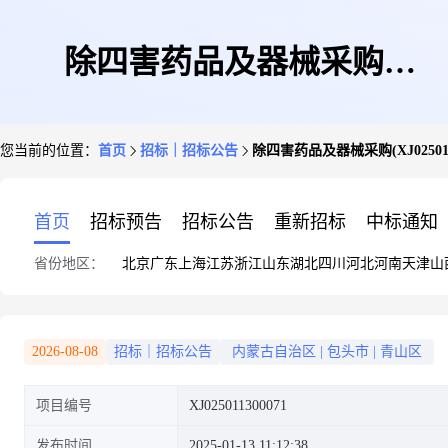
除四害药品及器械采购
您当前的位置：
首页
招标｜招标公告
除四害药品及器械采购(XJ0250113
(XJ025011300071)
首页
招标预告
招标公告
重新招标
中标通知
省份地区：
北京
广东
上海
江苏
浙江
山东
湖北
四川
河北
河南
天津
山
2026-08-08
招标｜招标公告
内蒙古自治区
|
包头市
|
青山区
项目编号
XJ025011300071
发布时间
2025-01-13 11:12:38