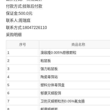
付款方式:挂账后付款
保证金:500.0元
联系人:周瑞庭
联系方式:18047226110
采购明细
序号
商品名称
1
溴敌隆0.005%原粮颗粒
2
粘鼠板
3
强力粘鼠板
4
陶瓷毒饵站
5
塑料分体毒饵盒
6
郁康灭蟑胶饵
7
卫豹灭蟑颗粒剂0.05%氟虫腈
8
郁康蟑螂屋