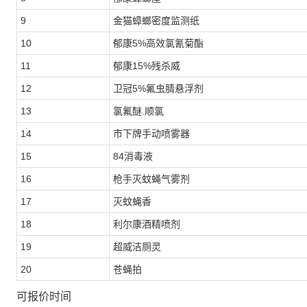
9
金猫蟑螂密度监测纸
10
郁康5%高效氯氰菊酯
11
郁康15%残杀威
12
卫冠5%氟虫腈悬浮剂
13
氯氟醚.顺氯
14
市下牌手动喷雾器
15
84消毒液
16
枪手灭蚊蝇气雾剂
17
灭蚊蝇香
18
利尔康酒精喷剂
19
超威洁厕灵
20
苍蝇拍
可报价时间