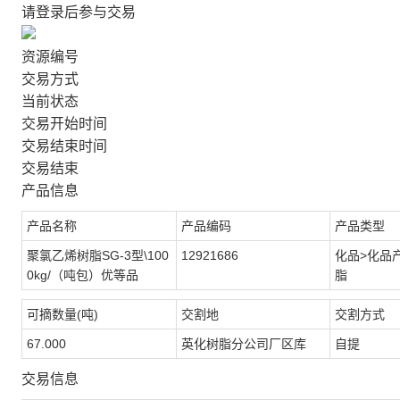
请登录后参与交易
资源编号
交易方式
当前状态
交易开始时间
交易结束时间
交易结束
产品信息
产品名称
产品编码
产品类型
聚氯乙烯树脂SG-3型\100
12921686
化品>化品
0kg/（吨包）优等品
脂
可摘数量(吨)
交割地
交割方式
67.000
英化树脂分公司厂区库
自提
交易信息