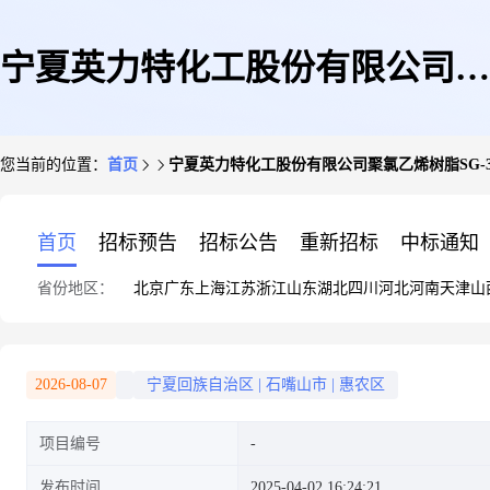
宁夏英力特化工股份有限公司聚
您当前的位置：
首页
宁夏英力特化工股份有限公司聚氯乙烯树脂SG-3型\100
氯乙烯树脂SG-3型\1000kg/袋粉
首页
招标预告
招标公告
重新招标
中标通知
省份地区：
北京
广东
上海
江苏
浙江
山东
湖北
四川
河北
河南
天津
山
末\GB/T5761-2018优等品化品竞
2026-08-07
宁夏回族自治区
|
石嘴山市
|
惠农区
项目编号
价销售(2025年04月02日)
发布时间
2025-04-02 16:24:21