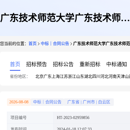
广东技术师范大学广东技术师范
您当前的位置：
首页
中标｜合同公告
广东技术师范大学广东技术师范
大学多功能一体机集采商品直接
首页
招标预告
招标公告
重新招标
中标通知
省份地区：
北京
广东
上海
江苏
浙江
山东
湖北
四川
河北
河南
天津
山
订购采购合同的合同公告
2026-08-08
中标｜合同公告
广东省
|
广州市
|
白云区
项目编号
HT-2023-02959856
发布时间
2024-01-18 12:07:33