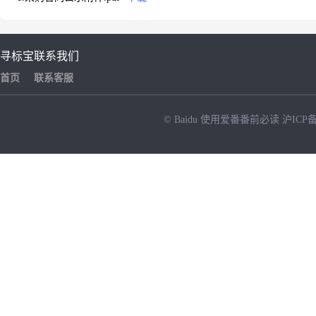
寻标宝
联系我们
首页
联系客服
© Baidu
使用爱番番前必读
沪ICP备
NEW
HOT
暂时没有搜索结果…