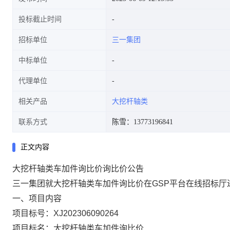
投标截止时间
招标单位
三一集团
中标单位
代理单位
相关产品
大挖杆轴类
联系方式
陈雪：13773196841
正文内容
大挖杆轴类车加件询比价询比价公告
三一集团就大挖杆轴类车加件询比价在GSP平台在线招标厅
一、项目内容
项目标号：XJ202306090264
项目标名：大挖杆轴类车加件询比价