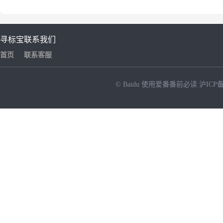
寻标宝
联系我们
首页
联系客服
© Baidu
使用爱番番前必读
沪ICP备
NEW
HOT
暂时没有搜索结果…