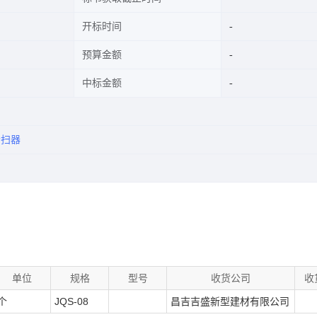
开标时间
预算金额
中标金额
清扫器
单位
规格
型号
收货公司
收
个
JQS-08
昌吉吉盛新型建材有限公司