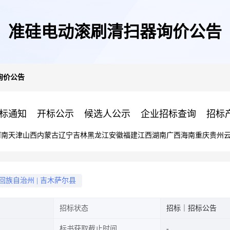
准硅电动滚刷清扫器询价公告
询价公告
标通知
开标公示
候选人公示
企业招标查询
招标
河南
天津
山西
内蒙古
辽宁
吉林
黑龙江
安徽
福建
江西
湖南
广西
海南
重庆
贵州
回族自治州
|
吉木萨尔县
招标状态
招标｜招标公告
标书获取截止时间