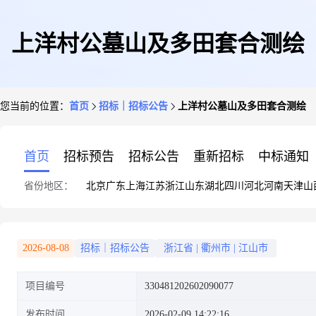
上洋村公墓山及多田套合测绘
您当前的位置：
首页
招标｜招标公告
上洋村公墓山及多田套合测绘
首页
招标预告
招标公告
重新招标
中标通知
省份地区：
北京
广东
上海
江苏
浙江
山东
湖北
四川
河北
河南
天津
山
2026-08-08
招标｜招标公告
浙江省
|
衢州市
|
江山市
项目编号
330481202602090077
发布时间
2026-02-09 14:22:16