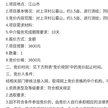
1.项目地点：
江山市
2.项目基本情况：
对上洋村公墓山，约1.5亩
，进行测绘；同
3.竞价内容范围：
对上洋村公墓山
，
约
1.5
亩
，进行测绘；同
4.项目需求材料：
5
.中介服务完成期限要求：
10
天
6.报价方式：
金额
7.项目预算：
3600
元
8.数量：
1
9.竞价价格：
3600
元
二、竞价时间：见下方附表“竞价规则”中的竞价起止时间。
三、
竞价
人条件：
经相关部门审核注册入网，取得网上
竞价
资格的中介机构，
1.资质类型及等级要求：符合相关规定
2.选取要求：
3
.
因不符合条件参加竞价的，由
竞价
人自行承担相应的法律