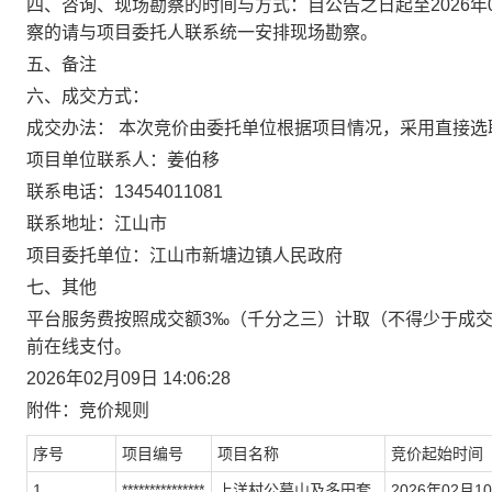
四、咨询、现场勘察的时间与方式
：
自公告之日起至
2026
年
察的请与项目委托人联系统一安排现场勘察。
五、备注
六、成交方式：
成交办法：
本次竞价由委托单位根据项目情况，采用直接选
项目单位联系人：
姜伯移
联系电话：
13454011081
联系地址：
江山市
项目委托单位：
江山市新塘边镇人民政府
七、其他
平台服务费按照成交额3‰（千分之三）计取（不得少于成
前在线支付。
2026年02月09日 14
:06:28
附件：竞价规则
序号
项目编号
项目名称
竞价
起始时间
1
***************
上洋村公墓山及多田套
2026
年
02
月
10