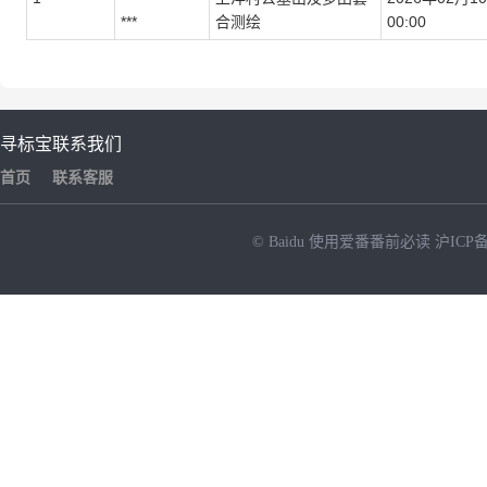
***
合测绘
00:00
寻标宝
联系我们
首页
联系客服
© Baidu
使用爱番番前必读
沪ICP备
NEW
HOT