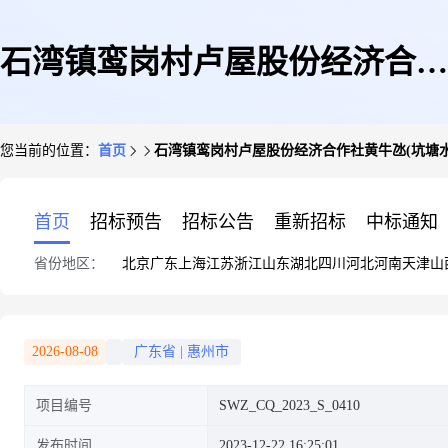
石湾镇鸾岗村卢屋股份经济合作
您当前的位置：
首页
石湾镇鸾岗村卢屋股份经济合作社黄牛氹(坑塘水面)约1
社黄牛氹(坑塘水面)约12亩鱼塘
首页
招标预告
招标公告
重新招标
中标通知
省份地区：
北京
广东
上海
江苏
浙江
山东
湖北
四川
河北
河南
天津
山
租赁(SWZ_CQ_2023_S_0410)终
2026-08-08
广东省
|
惠州市
项目编号
SWZ_CQ_2023_S_0410
止公告
发布时间
2023-12-22 16:25:01