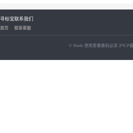
寻标宝
联系我们
首页
联系客服
© Baidu
使用爱番番前必读
沪ICP备
NEW
HOT
暂时没有搜索结果…