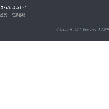
寻标宝
联系我们
首页
联系客服
© Baidu
使用爱番番前必读
沪ICP备
NEW
HOT
暂时没有搜索结果…