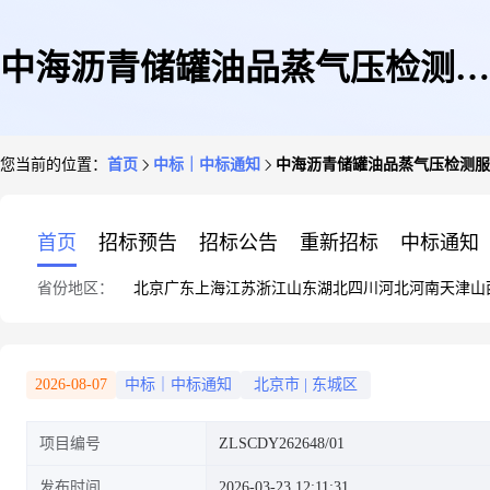
中海沥青储罐油品蒸气压检测服
您当前的位置：
首页
中标｜中标通知
中海沥青储罐油品蒸气压检测服
务
首页
招标预告
招标公告
重新招标
中标通知
省份地区：
北京
广东
上海
江苏
浙江
山东
湖北
四川
河北
河南
天津
山
2026-08-07
中标｜中标通知
北京市
|
东城区
项目编号
ZLSCDY262648/01
发布时间
2026-03-23 12:11:31