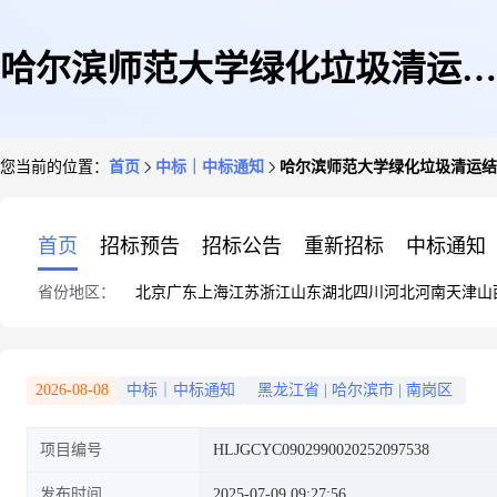
哈尔滨师范大学绿化垃圾清运结
您当前的位置：
首页
中标｜中标通知
哈尔滨师范大学绿化垃圾清运结
果公告
首页
招标预告
招标公告
重新招标
中标通知
省份地区：
北京
广东
上海
江苏
浙江
山东
湖北
四川
河北
河南
天津
山
2026-08-08
中标｜中标通知
黑龙江省
|
哈尔滨市
|
南岗区
项目编号
HLJGCYC0902990020252097538
发布时间
2025-07-09 09:27:56