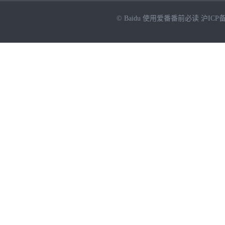
© Baidu
使用爱番番前必读
沪ICP备
NEW
HOT
暂时没有搜索结果…