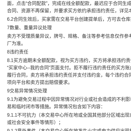
面，点击“合同配款”，完成在线全额配款，最迟应于合同生成当
合同、资源不再保留，并要求买方依约承担违约责任，详见
6.2合同生效后，买家需在交易平台创建提单后，方可去仓
7数量、重量异议处理
卖方不受理质量异议，牌号、规格、备注等参考信息仅作参
厂为准。
8违约责任
8.1买方逾期未全额配款，视为买方违约，买方将承担违约
“买家中心--我的合同”页面支付。拒不履行违约责任的买
履行合同，卖方将承担违约责任并支付违约金，每个违约合同
项向平台和卖方提出赔偿要求。
9交易异常情况处理
9.1为避免交易过程中因异常情况对行业或社会造成的不利
易和临时闭市等措施。异常情况包含如下内容：
9.1.1不可抗力（本交易中心所在地或全国其他部分区域
或社会安全事件等情形）；
9.1.2意外事件（本交易中心所在地发生火灾或电力供应出