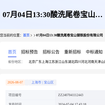
07月04日13:30酸洗尾卷宝山钢
您当前的位置：
首页
07月04日13:30酸洗尾卷宝山钢铁股份有限公司
铁股份有限公司
首页
招标预告
招标公告
重新招标
中标通知
省份地区：
北京
广东
上海
江苏
浙江
山东
湖北
四川
河北
河南
天津
山
2026-08-07
上海市
|
宝山区
项目编号
ZZ2407041112443
发布时间
2024-07-04 17:43:18