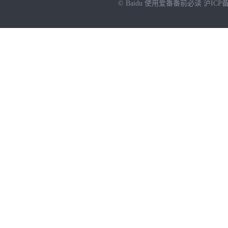
© Baidu
使用爱番番前必读
沪ICP备
NEW
HOT
暂时没有搜索结果…