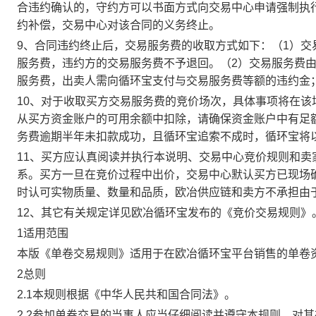
合违约确认的，守约方可以书面方式向交易中心申请强制执
约补偿，交易中心对该合同的义务终止。
9、合同违约终止后，交易服务费的收取方式如下：（1）
服务费，违约方的交易服务费不予退回。（2）交易服务费
服务费，出卖人需向循环宝支付与交易服务费等额的违约金
10、对于收取买方交易服务费的竞价场次，具体事项将在
从买方资金账户的可用余额中扣除，请确保资金账户中有足
务费逾期半年未扣款成功，且循环宝追索不成时，循环宝将
11、买方应认真阅读并执行本说明、交易中心竞价规则和
系。买方一旦在竞价过程中出价，交易中心默认买方已现场
时认可实物质量、数量和品质，欧冶供应链和卖方不承担由
12、其它有关规定详见欧冶循环宝发布的《竞价交易规则》
1适用范围
本版《单卷交易规则》适用于在欧冶循环宝平台销售的单卷
2总则
2.1本规则根据《中华人民共和国合同法》。
2.2参加单卷交易的当事人应当仔细阅读并遵守本规则，对