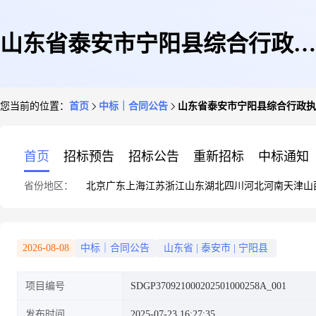
山东省泰安市宁阳县综合行政执
您当前的位置：
首页
中标｜合同公告
山东省泰安市宁阳县综合行政执
法局加油服务采购项目合同公示
首页
招标预告
招标公告
重新招标
中标通知
省份地区：
北京
广东
上海
江苏
浙江
山东
湖北
四川
河北
河南
天津
山
2026-08-08
中标｜合同公告
山东省
|
泰安市
|
宁阳县
项目编号
SDGP370921000202501000258A_001
发布时间
2025-07-23 16:27:35