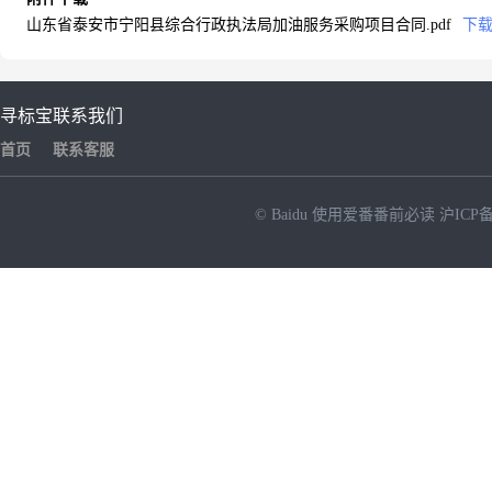
山东省泰安市宁阳县综合行政执法局加油服务采购项目合同.pdf
下
寻标宝
联系我们
首页
联系客服
© Baidu
使用爱番番前必读
沪ICP备
NEW
HOT