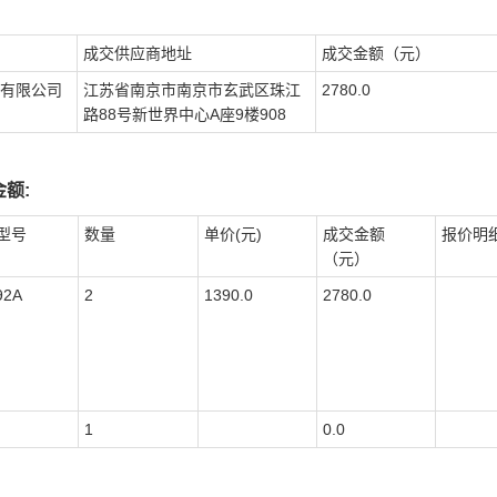
成交供应商地址
成交金额（元）
有限公司
江苏省南京市南京市玄武区珠江
2780.0
路88号新世界中心A座9楼908
额:
型号
数量
单价(元)
成交金额
报价明
（元）
92A
2
1390.0
2780.0
1
0.0