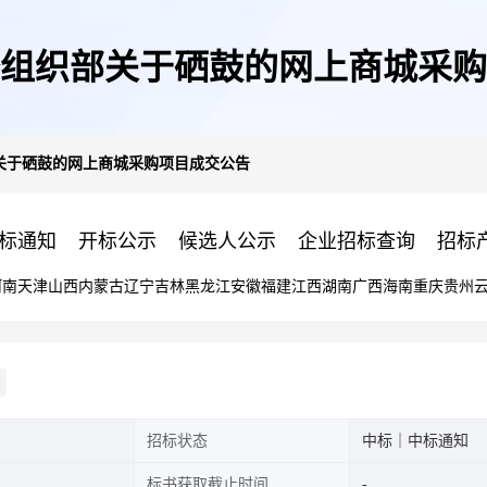
组织部关于硒鼓的网上商城采购
关于硒鼓的网上商城采购项目成交公告
标通知
开标公示
候选人公示
企业招标查询
招标
河南
天津
山西
内蒙古
辽宁
吉林
黑龙江
安徽
福建
江西
湖南
广西
海南
重庆
贵州
招标状态
中标｜中标通知
标书获取截止时间