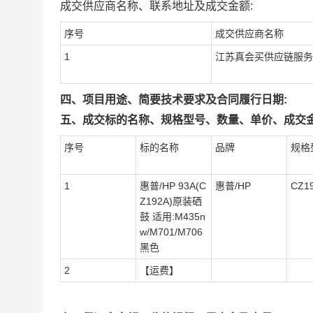
成交供应商名称、联系地址及成交金额:
序号
成交供应商名称
1
江苏真会买供应链服务
四、项目用途、简要技术要求及合同履行日期:
五、成交标的名称、规格型号、数量、单价、成交金
序号
标的名称
品牌
规格
1
惠普/HP 93A(C
惠普/HP
CZ1
Z192A)原装硒
鼓 适用:M435n
w/M701/M706
黑色
2
【运费】