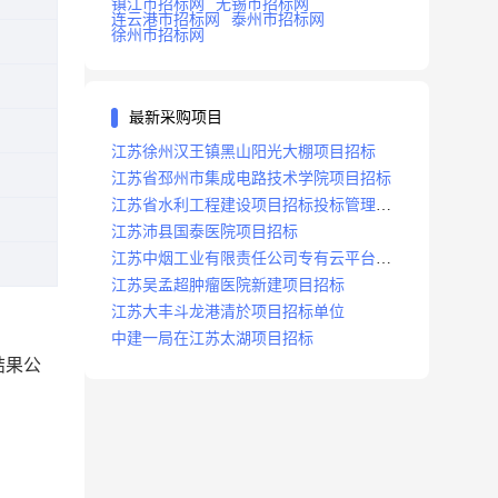
镇江市招标网
无锡市招标网
连云港市招标网
泰州市招标网
徐州市招标网
最新采购项目
江苏徐州汉王镇黑山阳光大棚项目招标
江苏省邳州市集成电路技术学院项目招标
江苏省水利工程建设项目招标投标管理办
法
江苏沛县国泰医院项目招标
江苏中烟工业有限责任公司专有云平台扩
容项目招标
江苏吴孟超肿瘤医院新建项目招标
江苏大丰斗龙港清於项目招标单位
中建一局在江苏太湖项目招标
结果公