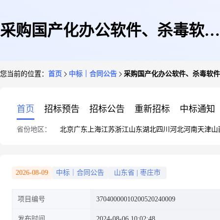
采购国产化办公软件、杀毒软件
您当前的位置：
首页
中标｜合同公告
采购国产化办公软件、杀毒软件
合同公示
首页
招标预告
招标公告
重新招标
中标通知
省份地区：
北京
广东
上海
江苏
浙江
山东
湖北
四川
河北
河南
天津
山
2026-08-09
中标｜合同公告
山东省
|
枣庄市
项目编号
37040000010200520240009
发布时间
2024-08-06 10:02:48