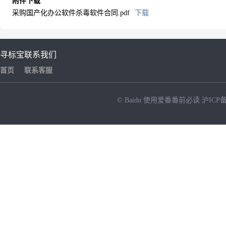
附件下载
采购国产化办公软件杀毒软件合同.pdf
下载
寻标宝
联系我们
首页
联系客服
© Baidu
使用爱番番前必读
沪ICP备
NEW
HOT