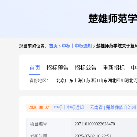
楚雄师范学
您当前的位置：
首页
中标｜中标通知
楚雄师范学院关于复
首页
招标预告
招标公告
重新招标
中
省份地区：
北京
广东
上海
江苏
浙江
山东
湖北
四川
河北
2026-08-07
中标｜中标通知
云南省
|
楚雄彝族自治州
项目编号
2071101000022628470
发布时间
2025-07-02 16:22:51