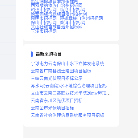
怒江傈僳族自治州招标网
西双版纳傣族自治州招标网
昭通市招标网
临沧市招标网
德宏傣族景颇族自治州招标网
昆明市招标网
楚雄彝族自治州招标网
保山市招标网
普洱市招标网
文山壮族苗族自治州招标网
玉溪市招标网
最新采购项目
宇球电力云南保山市水下立体发电系统项
目招标
云南省广南县烈士陵园项目招标
三峡云南光伏项目招标公示
赤水河(云南段)水环境综合治理项目招标
文山市云南三鑫职业技术学院20mw屋顶分
布式光伏设计施工总承包(epc)项目招标
云南省东川区光伏项目招标
云南蛮市光伏项目招标
云南省社会治理信息系统服务项目招标