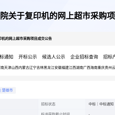
院关于复印机的网上超市采购项
印机的网上超市采购项目成交公告
标通知
开标公示
候选人公示
企业招标查询
招标
河南
天津
山西
内蒙古
辽宁
吉林
黑龙江
安徽
福建
江西
湖南
广西
海南
重庆
贵州
|
楚雄市
招标状态
中标｜中标通知
标书获取截止时间