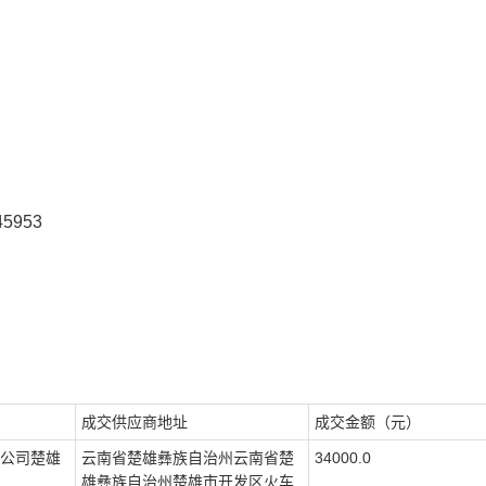
45953
成交供应商地址
成交金额（元）
公司楚雄
云南省楚雄彝族自治州云南省楚
34000.0
雄彝族自治州楚雄市开发区火车