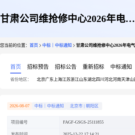
甘肃公司维抢修中心2026年电气
您当前的位置：
首页
中标｜中标通知
甘肃公司维抢修中心2026年
整改及移动电源维保技术服务项
首页
招标预告
招标公告
重新招标
中标通知
省份地区：
北京
广东
上海
江苏
浙江
山东
湖北
四川
河北
河南
天津
山
目成交结果公告
2026-08-07
中标｜中标通知
北京市
|
朝阳区
项目编号
FAGF-GSGS-25111855
发布时间
2025-12-22 17:14:21