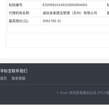
标段编号:
E3205810149103003004001
代理机构名称:
诚信金泰建设管理（苏州）有限公司
最高限价(元):
2091785.31
寻标宝
联系我们
首页
联系客服
© Baidu
使用爱番番前必读
沪ICP备
NEW
HOT