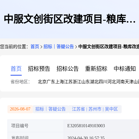
中服文创街区改建项目-粮库改
您当前的位置：
首页
招标｜答疑公告
中服文创街区改建项目-粮库改
造幕墙工程
首页
招标预告
招标公告
重新招标
中标通知
省份地区：
北京
广东
上海
江苏
浙江
山东
湖北
四川
河北
河南
天津
山
2026-08-07
招标｜答疑公告
江苏省
|
苏州市
|
吴中区
项目编号
E3205810149103003
发布时间
2024-04-30 16:57:35