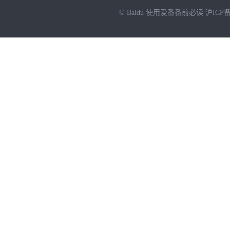
© Baidu
使用爱番番前必读
沪ICP备
NEW
HOT
暂时没有搜索结果…