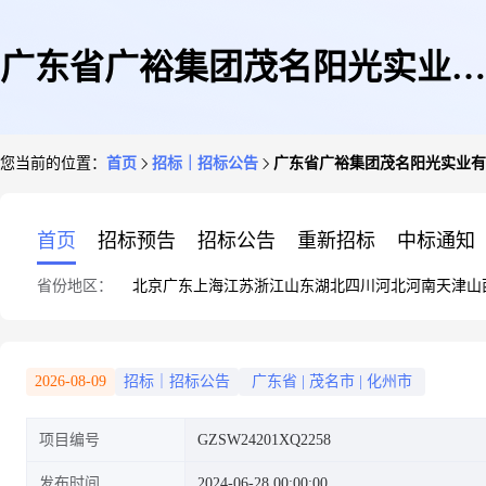
广东省广裕集团茂名阳光实业有
您当前的位置：
首页
招标｜招标公告
广东省广裕集团茂名阳光实业有限公
限公司2024年生产零配件采购项
首页
招标预告
招标公告
重新招标
中标通知
省份地区：
北京
广东
上海
江苏
浙江
山东
湖北
四川
河北
河南
天津
山
目(GZSW24201XQ2258)采购需
2026-08-09
招标｜招标公告
广东省
|
茂名市
|
化州市
项目编号
GZSW24201XQ2258
求调研公告
发布时间
2024-06-28 00:00:00