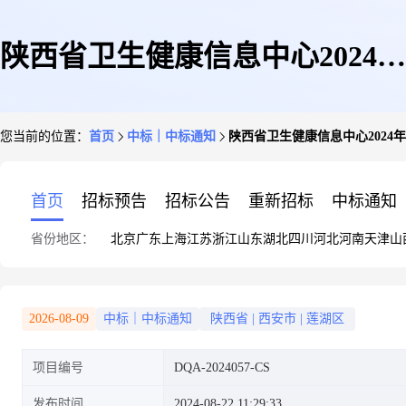
陕西省卫生健康信息中心2024年
您当前的位置：
首页
中标｜中标通知
陕西省卫生健康信息中心202
省级信息安全平台运维项目中标
首页
招标预告
招标公告
重新招标
中标通知
省份地区：
北京
广东
上海
江苏
浙江
山东
湖北
四川
河北
河南
天津
山
公告
2026-08-09
中标｜中标通知
陕西省
|
西安市
|
莲湖区
项目编号
DQA-2024057-CS
发布时间
2024-08-22 11:29:33