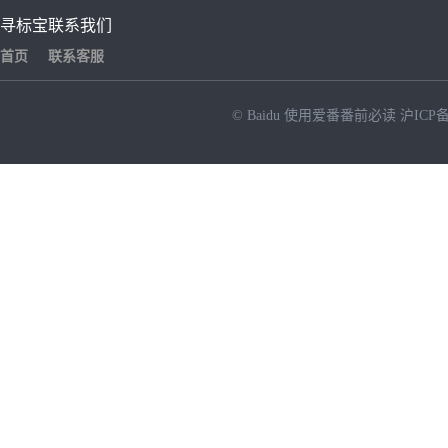
寻标宝
联系我们
首页
联系客服
© Baidu
使用爱番番前必读
沪ICP备
NEW
HOT
暂时没有搜索结果…