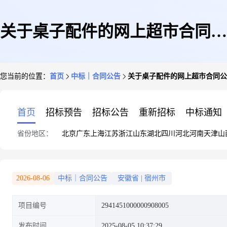
关于桌子配件的网上超市合同公
您当前的位置：
首页
中标｜合同公告
关于桌子配件的网上超市合同公
告
首页
招标预告
招标公告
重新招标
中标通知
省份地区：
北京
广东
上海
江苏
浙江
山东
湖北
四川
河北
河南
天津
山
2026-08-06
中标｜合同公告
安徽省
|
宿州市
项目编号
2941451000000908005
发布时间
2025-08-05 10:37:29