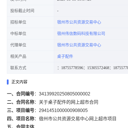
投标截止时间
招标单位
宿州市公共资源交易中心
中标单位
宿州伟信数码科技有限公司
代理单位
宿州市公共资源交易中心
相关产品
桌子配件
联系方式
：18755778596
：15305572468
：1875577
正文内容
一、合同编号
：
34139920250805000002
二、合同名称
：
关于桌子配件的网上超市合同
三、项目编号
：
2941451000000908005
四、项目名称
：
宿州市公共资源交易中心网上超市项目
五、合同主体