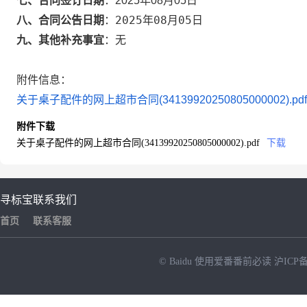
七、合同签订日期
：
2025年08月05日
2025年08月05日
八、合同公告日期
：
九、其他补充事宜
：
无
附件信息：
关于桌子配件的网上超市合同(34139920250805000002).pdf
附件下载
关于桌子配件的网上超市合同(34139920250805000002).pdf
下载
寻标宝
联系我们
首页
联系客服
© Baidu
使用爱番番前必读
沪ICP备
NEW
HOT