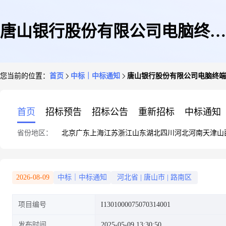
唐山银行股份有限公司电脑终端
您当前的位置：
首页
中标｜中标通知
唐山银行股份有限公司电脑终端
和电脑显示器采购项目一标段
首页
招标预告
招标公告
重新招标
中标通知
省份地区：
北京
广东
上海
江苏
浙江
山东
湖北
四川
河北
河南
天津
山
2026-08-09
中标｜中标通知
河北省
|
唐山市
|
路南区
项目编号
I1301000075070314001
发布时间
2025-05-09 13:30:50