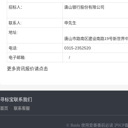
招标人：
唐山银行股份有限公司
联系人:
申先生
地址:
唐山市路南区建设南路
19
号新世界
电话:
0315-2352520
电子邮箱:
/
更多资讯报价请点击
寻标宝
联系我们
首页
联系客服
© Baidu
使用爱番番前必读
沪ICP备