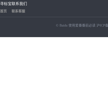
寻标宝
联系我们
首页
联系客服
© Baidu
使用爱番番前必读
沪ICP备
NEW
HOT
暂时没有搜索结果…