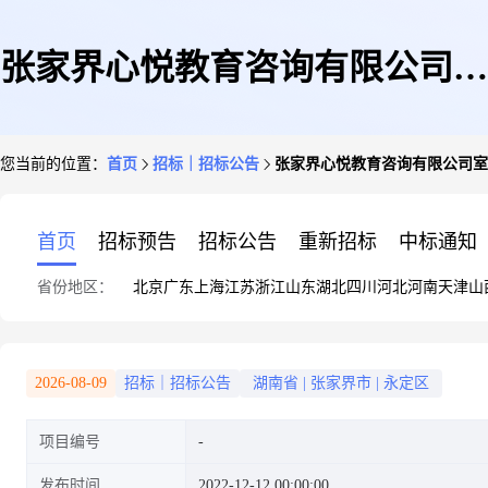
张家界心悦教育咨询有限公司室
您当前的位置：
首页
招标｜招标公告
张家界心悦教育咨询有限公司室
内装修工程
首页
招标预告
招标公告
重新招标
中标通知
省份地区：
北京
广东
上海
江苏
浙江
山东
湖北
四川
河北
河南
天津
山
2026-08-09
招标｜招标公告
湖南省
|
张家界市
|
永定区
项目编号
发布时间
2022-12-12 00:00:00