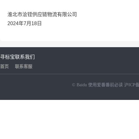
淮北市浍铚供应链物流有限公司
2024年7月18日
寻标宝
联系我们
首页
联系客服
© Baidu
使用爱番番前必读
沪ICP备
NEW
HOT