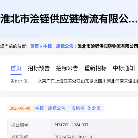
淮北市浍铚供应链物流有限公司
您当前的位置：
首页
中标｜废标公告
淮北市浍铚供应链物流有限公司
浓盐水厂(一期)RO2二段反渗透
首页
招标预告
招标公告
重新招标
中标通知
省份地区：
北京
广东
上海
江苏
浙江
山东
湖北
四川
河北
河南
天津
山
膜采购项目流标公示
2026-08-08
中标｜废标公告
安徽省
|
淮北市
项目编号
HZGYL-2024-033
发布时间
2024-07-18 10:44:14