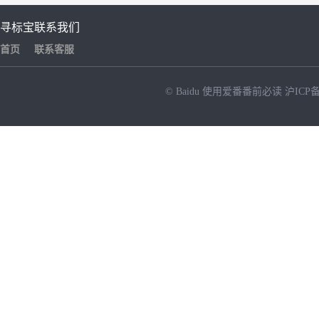
寻标宝
联系我们
首页
联系客服
© Baidu
使用爱番番前必读
沪ICP备
NEW
HOT
暂时没有搜索结果…