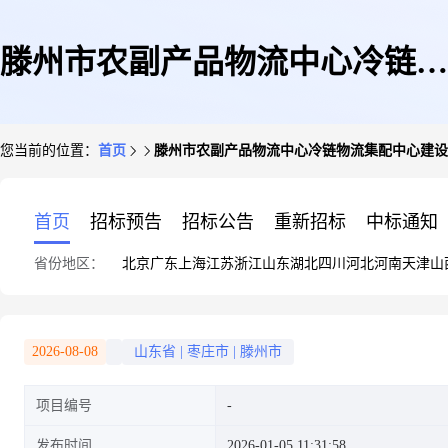
滕州市农副产品物流中心冷链物
您当前的位置：
首页
滕州市农副产品物流中心冷链物流集配中心建设
流集配中心建设项目(西南地块)
首页
招标预告
招标公告
重新招标
中标通知
省份地区：
北京
广东
上海
江苏
浙江
山东
湖北
四川
河北
河南
天津
山
冷链研发中心
2026-08-08
山东省
|
枣庄市
|
滕州市
项目编号
发布时间
2026-01-05 11:31:58