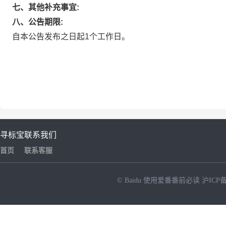
七、其他补充事宜:
八、公告期限:
自本公告发布之日起1个工作日。
寻标宝
联系我们
首页
联系客服
© Baidu
使用爱番番前必读
沪ICP备
NEW
HOT