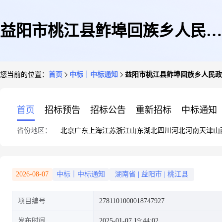
益阳市桃江县鲊埠回族乡人民政
您当前的位置：
首页
中标｜中标通知
益阳市桃江县鲊埠回族乡人民政
府关于其他广告服务的网上超市
首页
招标预告
招标公告
重新招标
中标通知
省份地区：
北京
广东
上海
江苏
浙江
山东
湖北
四川
河北
河南
天津
山
采购项目成交公告
2026-08-07
中标｜中标通知
湖南省
|
益阳市
|
桃江县
项目编号
2781101000018747927
发布时间
2025-01-07 19:44:02