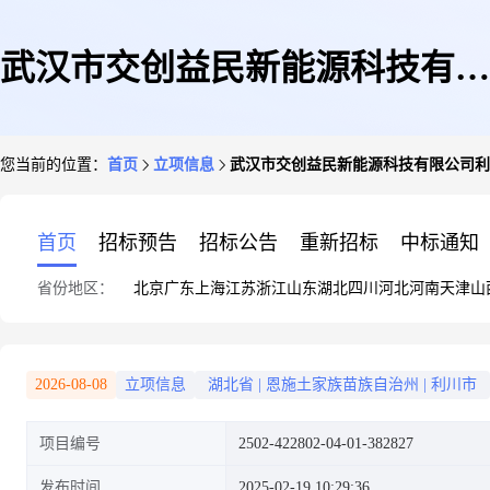
武汉市交创益民新能源科技有限
您当前的位置：
首页
立项信息
武汉市交创益民新能源科技有限公司利
公司利川分公司租赁湖北省恩施
首页
招标预告
招标公告
重新招标
中标通知
省份地区：
北京
广东
上海
江苏
浙江
山东
湖北
四川
河北
河南
天津
山
土家族苗族自治州利川市建南镇
2026-08-08
立项信息
湖北省
|
恩施土家族苗族自治州
|
利川市
项目编号
2502-422802-04-01-382827
佛堂坝村七组53号张显禄家屋顶
发布时间
2025-02-19 10:29:36