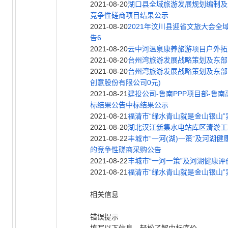
2021-08-20
湖口县
全
域
旅
游
发展规划编制及示范
竞争性磋商项目结果公示
2021-08-20
2021年汶川县迎省文旅大会
全
告6
2021-08-20
云中河温泉康养
旅
游
项
目
户外拓
2021-08-20
台州湾旅游发展战略策划及东部
2021-08-20
台州湾旅游发展战略策划及东部
创意股份有限公司0元)
2021-08-21
建投公司-鲁南PPP项目部-鲁
标结果公告中标结果公示
2021-08-21
福清市“绿水青山就是金山银山
2021-08-20
湖北汉江新集水电站库区清淤工
2021-08-22
丰城市“一河(湖)一策”及河湖健
的竞争性磋商采购公告
2021-08-22
丰城市“一河一策”及河湖健康评
2021-08-21
福清市“绿水青山就是金山银山
相关信息
错误提示