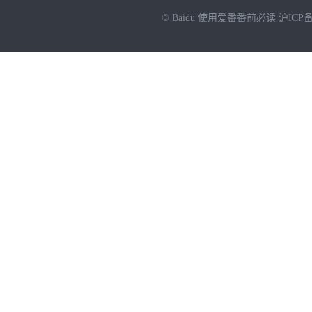
© Baidu
使用爱番番前必读
沪ICP备
NEW
HOT
暂时没有搜索结果…