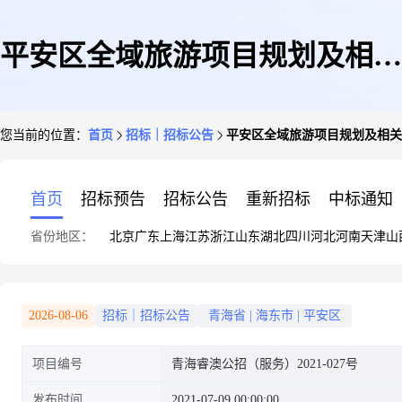
平安区全域旅游项目规划及相关
您当前的位置：
首页
招标｜招标公告
平安区全域旅游项目规划及相关
项目实施方案编制项目招标公告
首页
招标预告
招标公告
重新招标
中标通知
省份地区：
北京
广东
上海
江苏
浙江
山东
湖北
四川
河北
河南
天津
山
2026-08-06
招标｜招标公告
青海省
|
海东市
|
平安区
项目编号
青海睿澳公招（服务）2021-027号
发布时间
2021-07-09 00:00:00