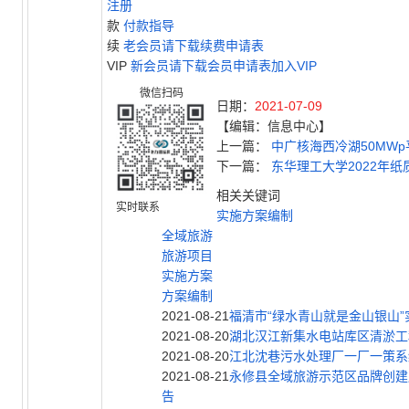
注册
款
付款指导
续
老会员请下载续费申请表
VIP
新会员请下载会员申请表加入VIP
微信扫码
日期：
2021-07-09
【编辑：信息中心】
上一篇：
中广核海西冷湖50MW
下一篇：
东华理工大学2022年
相关关键词
实时联系
实施方案编制
全域旅游
旅游项目
实施方案
方案编制
2021-08-21
福清市“绿水青山就是金山银山
2021-08-20
湖北汉江新集水电站库区清淤工
2021-08-20
江北沈巷污水处理厂一厂一策系
2021-08-21
永修县
全
域
旅
游
示范区品牌创建服
告