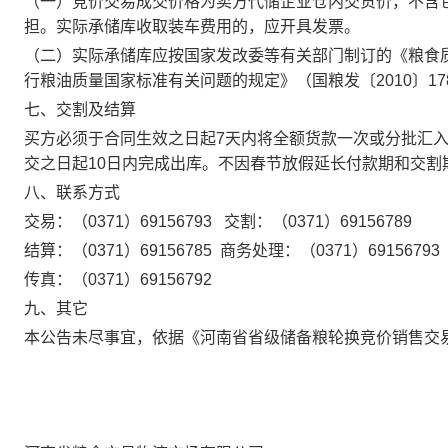
（一）竞价交易成交价格为卖方代储企业仓内交货价，不含
担。实际承储库收取装车费用的，应开具发票。
（二）
实际承储库应按国家发改委等有关部门制订的《粮食
行粮油质量国家标准有关问题的规定》（国粮发〔
2010〕
七、交割及结算
买方必须于合同生效之日起
7天内将全额货款一次或分批汇
交之日起10日内完成出库。不因春节放假延长付款期和交割
八、联系方式
交易：（
0371）69156793 交割：（0371）69156789
结算：（
0371）69156785 商务处理：（0371）69156793
传真：（
0371）69156792
九、其它
本公告未尽事宜，依据《河南省省级储备粮轮换竞价销售交