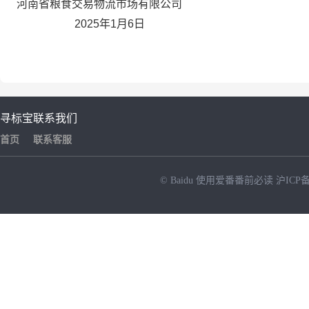
河南省粮食交易物流市场有限公司
202
5
年
1月
6
日
寻标宝
联系我们
首页
联系客服
© Baidu
使用爱番番前必读
沪ICP备
NEW
HOT