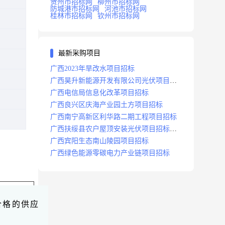
贺州市招标网
柳州市招标网
防城港市招标网
河池市招标网
桂林市招标网
钦州市招标网
最新采购项目
广西2023年旱改水项目招标
广西昊升新能源开发有限公司光伏项目招
标
广西电信局信息化改革项目招标
广西良兴区庆海产业园土方项目招标
广西南宁高新区利华路二期工程项目招标
广西扶绥县农户屋顶安装光伏项目招标公
告
广西宾阳生态南山陵园项目招标
广西绿色能源零碳电力产业链项目招标
合格的供应