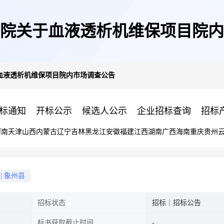
院关于血液透析机维保项目院内
血液透析机维保项目院内市场调查公告
标通知
开标公示
候选人公示
企业招标查询
招标
河南
天津
山西
内蒙古
辽宁
吉林
黑龙江
安徽
福建
江西
湖南
广西
海南
重庆
贵州
|
象州县
招标状态
招标｜招标公告
标书获取截止时间