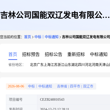
吉林公司国能双辽发电有限公司
您当前的位置：
首页
中标｜中标通知
吉林公司国能双辽发电有限公司
五号机组综合节能升级汽轮机通
首页
招标预告
招标公告
重新招标
中标通知
省份地区：
北京
广东
上海
江苏
浙江
山东
湖北
四川
河北
河南
天津
山
流改造及热力系统优化EPC工程
2026-08-06
中标｜中标通知
吉林省
|
四平市
|
双辽市
项目编号
CEZB240010543
公开招标中标结果公告
发布时间
2024-12-23 12:28:11