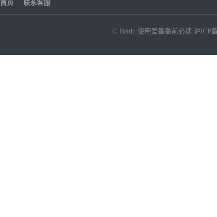
首页
联系客服
© Baidu
使用爱番番前必读
沪ICP备
NEW
HOT
暂时没有搜索结果…