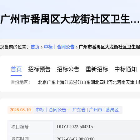
广州市番禺区大龙街社区卫生服
您当前的位置：
首页
中标｜合同公告
广州市番禺区大龙街社区卫生服
务中心修缮工程定点议价采购合
首页
招标预告
招标公告
重新招标
中标通知
省份地区：
北京
广东
上海
江苏
浙江
山东
湖北
四川
河北
河南
天津
山
同
2026-08-10
中标｜合同公告
广东省
|
广州市
|
番禺区
项目编号
DDYJ-2022-504315
发布时间
2022-08-02 00:00:00