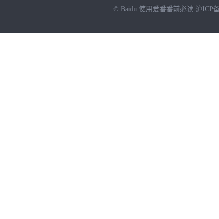
© Baidu
使用爱番番前必读
沪ICP备
NEW
HOT
暂时没有搜索结果…