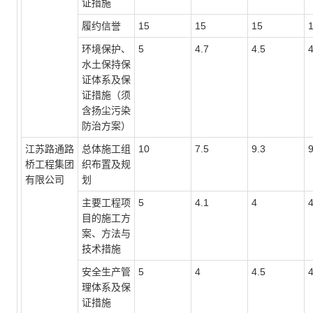
证措施
履约信誉
15
15
15
环境保护、
5
4.7
4.5
4
水土保持保
证体系及保
证措施（须
含扬尘污染
防治方案）
江苏路通路
总体施工组
10
7.5
9.3
9
桥工程集团
织布置及规
有限公司
划
主要工程项
5
4.1
4
4
目的施工方
案、方法与
技术措施
安全生产管
5
4
4.5
4
理体系及保
证措施