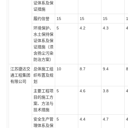
证体系及保
证措施
履约信誉
15
15
15
环境保护、
5
4.2
4.3
水土保持保
证体系及保
证措施（须
含扬尘污染
防治方案）
江苏捷达交
总体施工组
10
8.7
9.4
8
通工程集团
织布置及规
有限公司
划
主要工程项
5
4.6
3.8
4
目的施工方
案、方法与
技术措施
安全生产管
5
4.4
4.7
4
理体系及保