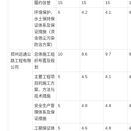
履约信誉
15
15
15
环境保护、
5
4.2
4.1
4
水土保持保
证体系及保
证措施（须
含扬尘污染
防治方案）
邳州远通公
总体施工组
10
8.6
9.7
路工程有限
织布置及规
公司
划
主要工程项
5
4.5
4.1
4
目的施工方
案、方法与
技术措施
安全生产管
5
4.8
4.8
4
理体系及保
证措施
工期保证体
5
4.6
4.8
4