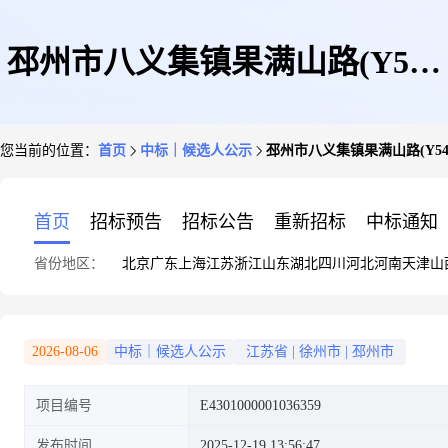
邳州市八义集镇果满山路(Y549
您当前的位置：
首页
中标｜候选人公示
邳州市八义集镇果满山路(Y5
八前线)改扩建工程施工项目项
首页
招标预告
招标公告
重新招标
中标通知
省份地区：
北京
广东
上海
江苏
浙江
山东
湖北
四川
河北
河南
天津
山
目评标结果公示
2026-08-06
中标｜候选人公示
江苏省
|
徐州市
|
邳州市
项目编号
E4301000001036359
发布时间
2025-12-19 13:56:47