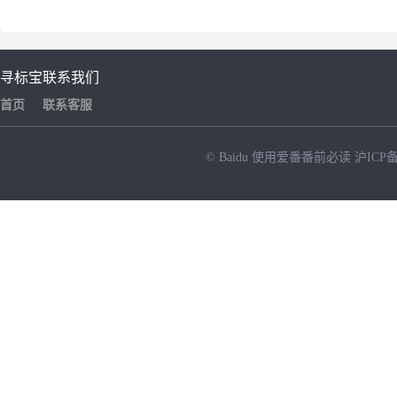
寻标宝
联系我们
首页
联系客服
© Baidu
使用爱番番前必读
沪ICP备
NEW
HOT
暂时没有搜索结果…