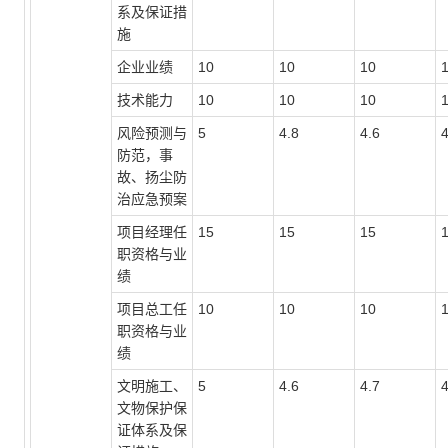
系及保证措
施
企业业绩
10
10
10
技术能力
10
10
10
风险预测与
5
4.8
4.6
4
防范，事
故、扬尘防
治应急预案
项目经理任
15
15
15
职资格与业
绩
项目总工任
10
10
10
职资格与业
绩
文明施工、
5
4.6
4.7
4
文物保护保
证体系及保