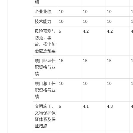
施
企业业绩
10
10
10
技术能力
10
10
10
风险预测与
5
4.2
4.2
4
防范，事
故、扬尘防
治应急预案
项目经理任
15
15
15
职资格与业
绩
项目总工任
10
10
10
职资格与业
绩
文明施工、
5
4.1
4.3
4
文物保护保
证体系及保
证措施