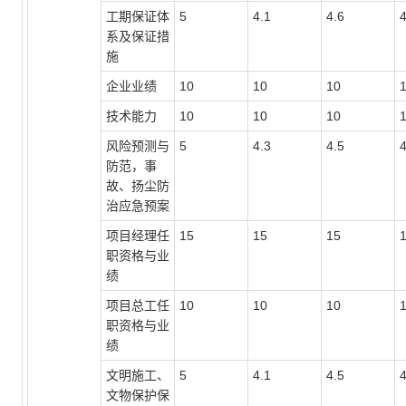
工期保证体
5
4.1
4.6
4
系及保证措
施
企业业绩
10
10
10
技术能力
10
10
10
风险预测与
5
4.3
4.5
4
防范，事
故、扬尘防
治应急预案
项目经理任
15
15
15
职资格与业
绩
项目总工任
10
10
10
职资格与业
绩
文明施工、
5
4.1
4.5
4
文物保护保