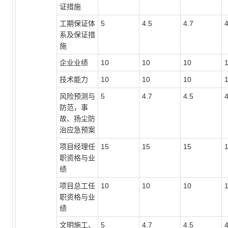
证措施
工期保证体
5
4.5
4.7
4
系及保证措
施
企业业绩
10
10
10
技术能力
10
10
10
风险预测与
5
4.7
4.5
防范，事
故、扬尘防
治应急预案
项目经理任
15
15
15
职资格与业
绩
项目总工任
10
10
10
职资格与业
绩
文明施工、
5
4.7
4.5
4