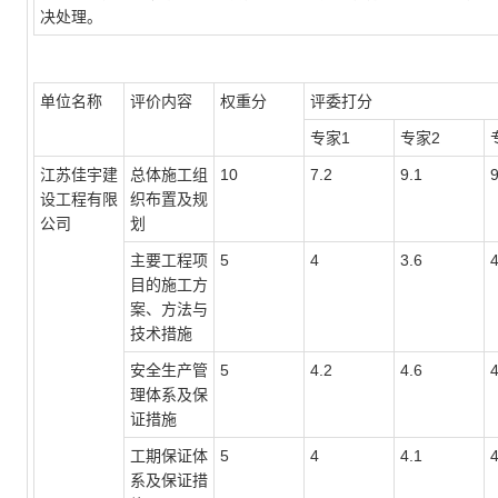
决处理。
单位名称
评价内容
权重分
评委打分
专家1
专家2
江苏佳宇建
总体施工组
10
7.2
9.1
9
设工程有限
织布置及规
公司
划
主要工程项
5
4
3.6
4
目的施工方
案、方法与
技术措施
安全生产管
5
4.2
4.6
理体系及保
证措施
工期保证体
5
4
4.1
4
系及保证措