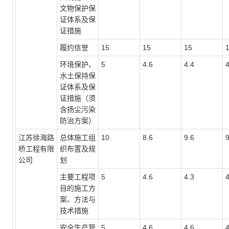
文物保护保
证体系及保
证措施
履约信誉
15
15
15
环境保护、
5
4.6
4.4
4
水土保持保
证体系及保
证措施（须
含扬尘污染
防治方案）
江苏徐海路
总体施工组
10
8.6
9.6
9
桥工程有限
织布置及规
公司
划
主要工程项
5
4.6
4.3
4
目的施工方
案、方法与
技术措施
安全生产管
5
4.6
4.6
4