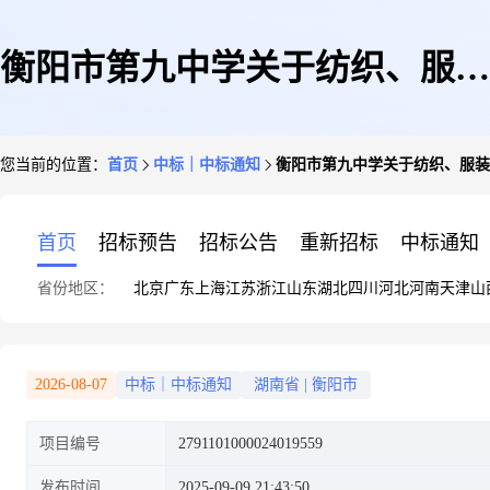
衡阳市第九中学关于纺织、服装
您当前的位置：
首页
中标｜中标通知
衡阳市第九中学关于纺织、服装
和日用品批发服务的网上超市采
首页
招标预告
招标公告
重新招标
中标通知
省份地区：
北京
广东
上海
江苏
浙江
山东
湖北
四川
河北
河南
天津
山
购项目成交公告
2026-08-07
中标｜中标通知
湖南省
|
衡阳市
项目编号
2791101000024019559
发布时间
2025-09-09 21:43:50