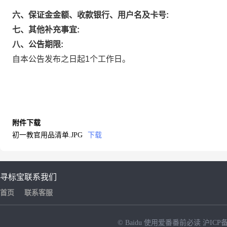
六、保证金金额、收款银行、用户名及卡号:
七、其他补充事宜:
八、公告期限:
自本公告发布之日起1个工作日。
附件下载
初一教官用品清单.JPG
下载
寻标宝
联系我们
首页
联系客服
© Baidu
使用爱番番前必读
沪ICP备