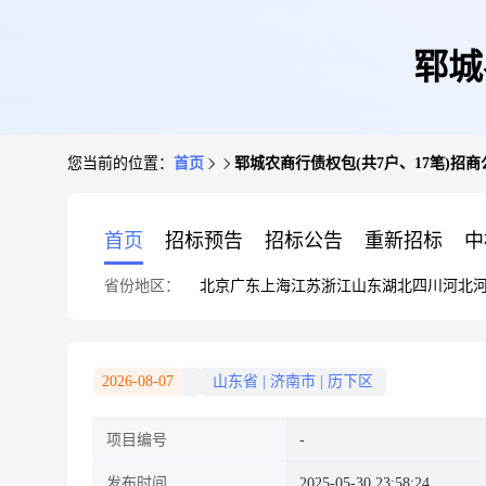
郓城
您当前的位置：
首页
郓城农商行债权包(共7户、17笔)招商
首页
招标预告
招标公告
重新招标
中
省份地区：
北京
广东
上海
江苏
浙江
山东
湖北
四川
河北
2026-08-07
山东省
|
济南市
|
历下区
项目编号
发布时间
2025-05-30 23:58:24