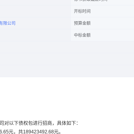
开标时间
有限公司
预算金额
中标金额
司对
以
下债权
包
进行
招商，
具体
如
下：
.65元，共189423492.68元
。