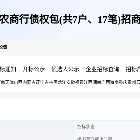
农商行债权包(共7户、17笔)招
公告
标通知
开标公示
候选人公示
企业招标查询
招标
河南
天津
山西
内蒙古
辽宁
吉林
黑龙江
安徽
福建
江西
湖南
广西
海南
重庆
贵州
招标状态
标书获取截止时间