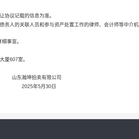
转让协议记载的信息为准。
原债务人的关联人员和参与资产处置工作的律师、会计师等中介机
详细事宜。
厦607室。
有限公司
202
5
年
5
月
30
日