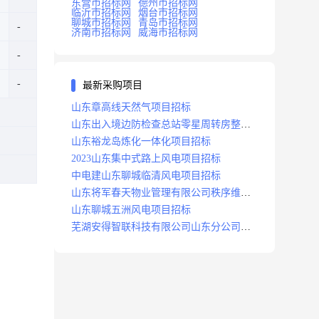
东营市招标网
德州市招标网
临沂市招标网
烟台市招标网
聊城市招标网
青岛市招标网
济南市招标网
威海市招标网
最新采购项目
山东章高线天然气项目招标
山东出入境边防检查总站零星周转房整修
项目招标中标
山东裕龙岛炼化一体化项目招标
2023山东集中式路上风电项目招标
中电建山东聊城临清风电项目招标
山东将军春天物业管理有限公司秩序维护
服务项目招标公告
山东聊城五洲风电项目招标
芜湖安得智联科技有限公司山东分公司济
南地区快递项目招标公告