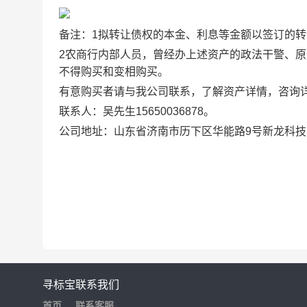
备注：1拟转让债权的本金、利息等金额以签订的
2农商行内部人员，曾经办上述资产的政法干警、
不得购买和变相购买。
有意购买者请与我公司联系，了解资产详情，咨询
联系人：吴先生1565
003
6878。
公司地址：山东省济南市历下区华能路9号新龙科技大
山东瀚坤拍卖
寻标宝
联系我们
首页
联系客服