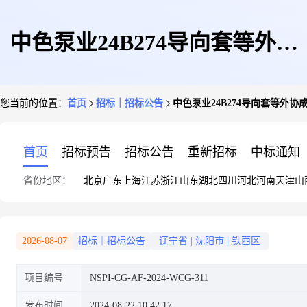
中色泵业24B274导向套等外协
您当前的位置：
首页
招标｜招标公告
中色泵业24B274导向套等外
成品件公开询比询价公告
首页
招标预告
招标公告
重新招标
中标通知
省份地区：
北京
广东
上海
江苏
浙江
山东
湖北
四川
河北
河南
天津
山
2026-08-07
招标｜招标公告
辽宁省
|
沈阳市
|
铁西区
项目编号
NSPI-CG-AF-2024-WCG-311
发布时间
2024-08-22 10:42:17