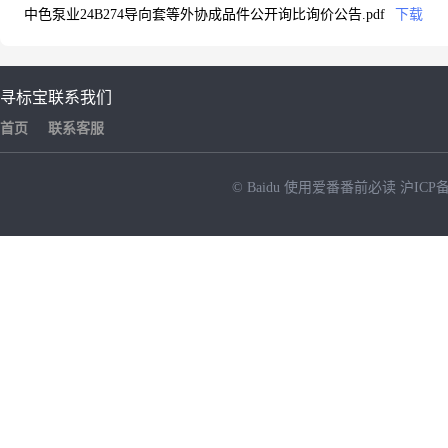
中色泵业24B274导向套等外协成品件公开询比询价公告.pdf
下载
寻标宝
联系我们
首页
联系客服
© Baidu
使用爱番番前必读
沪ICP备
NEW
HOT